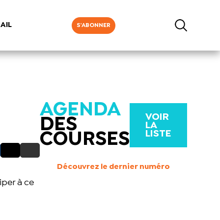
AIL
S'ABONNER
AGENDA
VOIR
DES
LA
LISTE
COURSES
Découvrez le dernier numéro
iper à ce