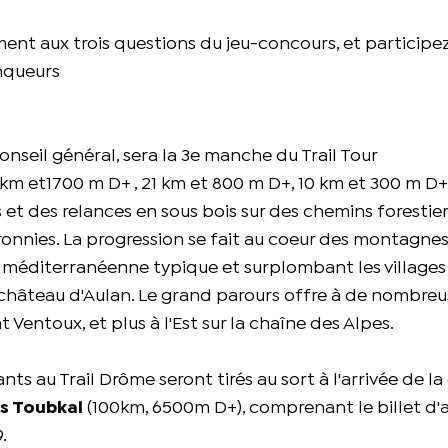
nt aux trois questions du jeu-concours, et participez
inqueurs
nseil général, sera la 3e manche du Trail Tour
 km et1700 m D+ , 21 km et 800 m D+, 10 km et 300 m D+)
t des relances en sous bois sur des chemins forestie
ronnies. La progression se fait au coeur des montagnes
 méditerranéenne typique et surplombant les village
le château d'Aulan. Le grand parours offre à de nombre
Ventoux, et plus à l'Est sur la chaîne des Alpes.
ants au Trail Drôme seront tirés au sort à l'arrivée de la
as Toubkal
(100km, 6500m D+), comprenant le billet d'a
.