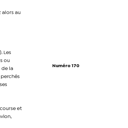
 alors au
. Les
rs ou
Numéro 170
 de la
s perchés
uses
 course et
vion,