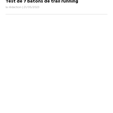
Test de 7 bâtons de trail running
la rédaction | 21/05/2023