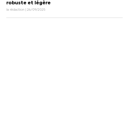
robuste et légère
la rédaction | 26/09/2025