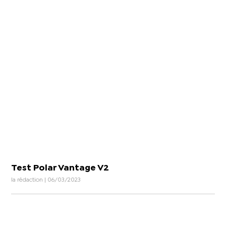
Test Polar Vantage V2
la rédaction | 06/03/2023