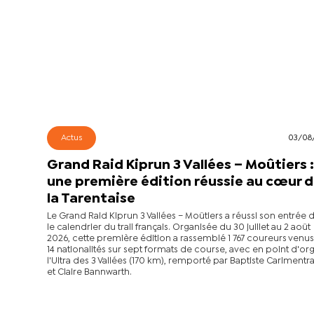
Actus
03/08
Grand Raid Kiprun 3 Vallées – Moûtiers 
une première édition réussie au cœur 
la Tarentaise
Le Grand Raid Kiprun 3 Vallées – Moûtiers a réussi son entrée 
le calendrier du trail français. Organisée du 30 juillet au 2 août
2026, cette première édition a rassemblé 1 767 coureurs venu
14 nationalités sur sept formats de course, avec en point d'or
l'Ultra des 3 Vallées (170 km), remporté par Baptiste Cariment
et Claire Bannwarth.