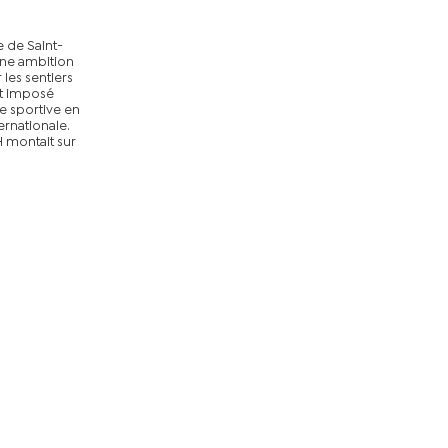
e de Saint-
une ambition
les sentiers
st imposé
 sportive en
ernationale.
H montait sur