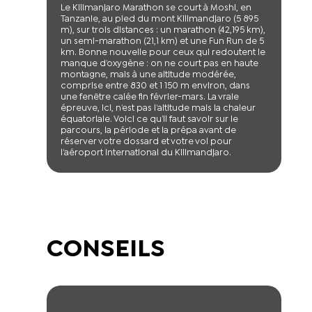
Le Kilimanjaro Marathon se court à Moshi, en
Tanzanie, au pied du mont Kilimandjaro (5 895
m), sur trois distances : un marathon (42,195 km),
un semi-marathon (21,1 km) et une Fun Run de 5
km. Bonne nouvelle pour ceux qui redoutent le
manque d’oxygène : on ne court pas en haute
montagne, mais à une altitude modérée,
comprise entre 830 et 1 150 m environ, dans
une fenêtre calée fin février-mars. La vraie
épreuve, ici, n’est pas l’altitude mais la chaleur
équatoriale. Voici ce qu’il faut savoir sur le
parcours, la période et la prépa avant de
réserver votre dossard et votre vol pour
l’aéroport international du Kilimandjaro.
CONSEILS