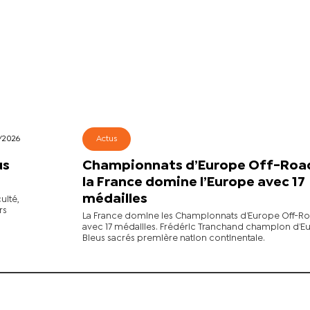
/2026
Actus
us
Championnats d’Europe Off-Road
la France domine l’Europe avec 17
médailles
ulté,
rs
La France domine les Championnats d’Europe Off-R
avec 17 médailles. Frédéric Tranchand champion d’Eu
Bleus sacrés première nation continentale.