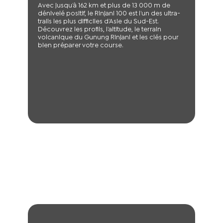
Avec jusqu’à 162 km et plus de 13 000 m de
dénivelé positif, le Rinjani 100 est l’un des ultra-
trails les plus difficiles d’Asie du Sud-Est.
Découvrez les profils, l’altitude, le terrain
volcanique du Gunung Rinjani et les clés pour
bien préparer votre course.