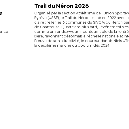
Trail du Néron 2026
e
Organisé par la section Athlétisme de l'Union Sportiv
Egrève (USSE), le Trail du Néron est né en 2022 avec 
claire : relier les 6 communes du SIVOM du Néron par 
de Chartreuse. Quatre ans plus tard, l'événement s'e
rance
comme un rendez-vous incontournable de la rentrée
Isère, rayonnant désormais à l'échelle nationale et int
Preuve de son attractivité, le coureur danois Niels UT
la deuxième marche du podium dès 2024.