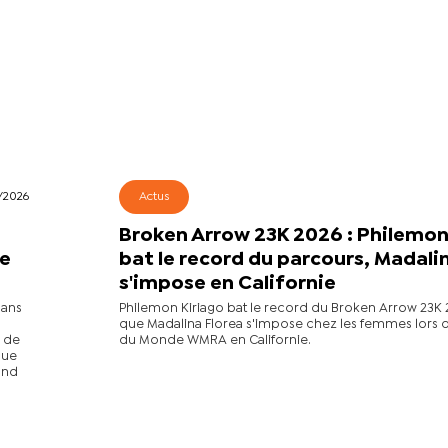
/2026
Actus
:
Broken Arrow 23K 2026 : Philemon
de
bat le record du parcours, Madali
s'impose en Californie
dans
Philemon Kiriago bat le record du Broken Arrow 23K 
que Madalina Florea s'impose chez les femmes lors 
s de
du Monde WMRA en Californie.
gue
rand