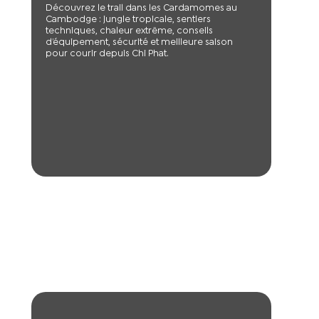
Découvrez le trail dans les Cardamomes au
Cambodge : jungle tropicale, sentiers
techniques, chaleur extrême, conseils
d’équipement, sécurité et meilleure saison
pour courir depuis Chi Phat.