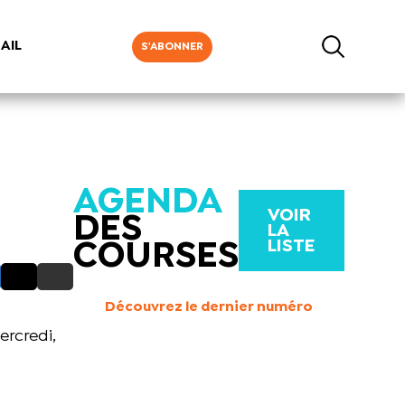
AIL
S'ABONNER
AGENDA
VOIR
DES
LA
LISTE
COURSES
Découvrez le dernier numéro
ercredi,