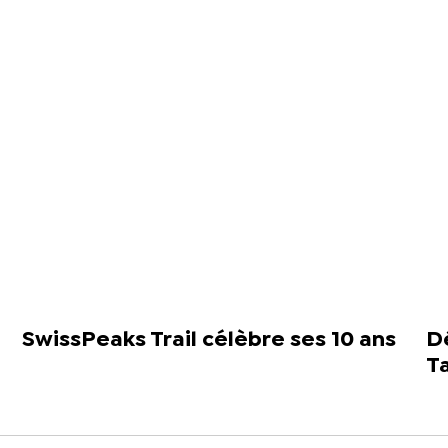
SwissPeaks Trail célèbre ses 10 ans
Dé
T