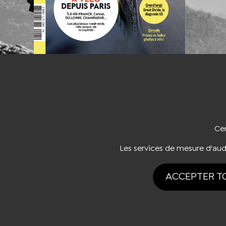
NOUS CO
Cer
Les services de mesure d'au
ACCEPTER T
Tous drois rése