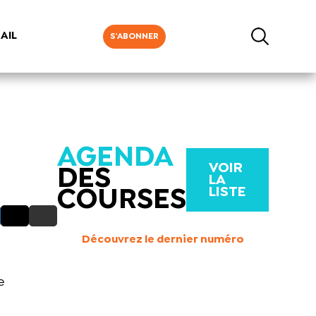
AIL
S'ABONNER
AGENDA
VOIR
DES
LA
LISTE
COURSES
Découvrez le dernier numéro
e