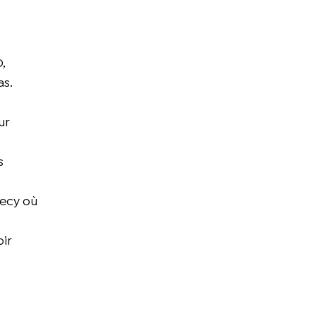
,
as.
ur
s
necy où
oir