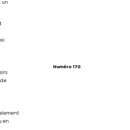
t un
t
si
Numéro 170
sirs
 de
palement
u en