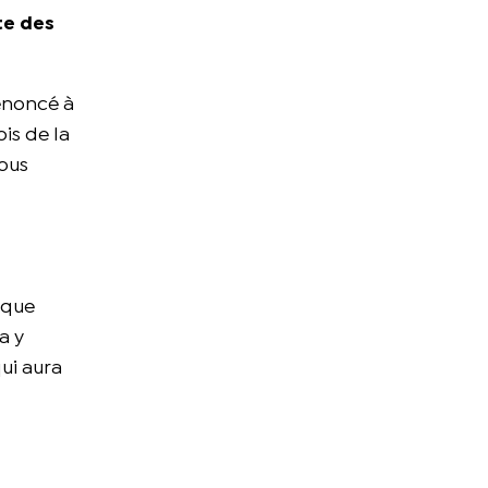
te des
renoncé à
ois de la
nous
ique
a y
qui aura