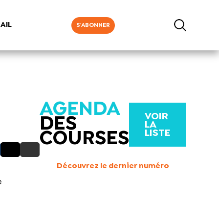
AIL
S'ABONNER
AGENDA
VOIR
DES
LA
LISTE
COURSES
Découvrez le dernier numéro
e