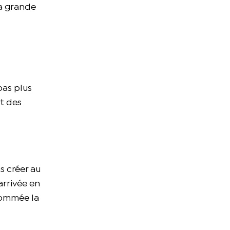
la grande
pas plus
rt des
s créer au
arrivée en
nommée la