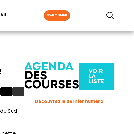
AIL
S'ABONNER
AGENDA
e
VOIR
DES
LA
LISTE
COURSES
Découvrez le dernier numéro
e du Sud
s cette