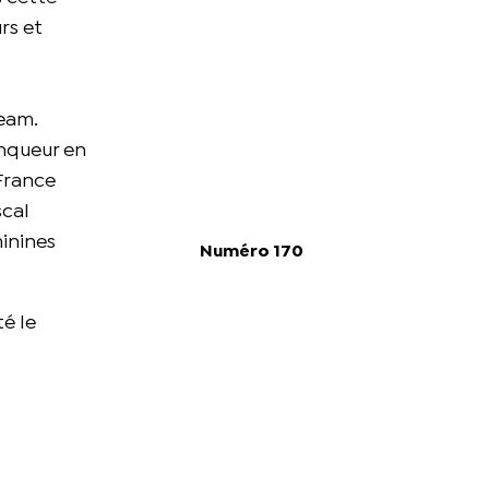
rs et
eam.
inqueur en
France
scal
minines
Numéro 170
té le