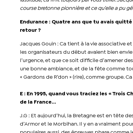
lassitude, ca finit toujours par vous titiller. Jac
course bretonne pionnière et ce qu’elle a pu gé
Endurance : Quatre ans que tu avais quitté 
retour ?
Jacques Gouin : Ca tient à la vie associative et
les organisateurs du début avaient bien envie
l’urgence, et que ce soit difficile d’amener d
une bonne ambiance, et de la fête comme toujou
« Gardons de R’don » (rire), comme groupe. Ca 
E : En 1995, quand vous traciez les « Trois C
de la France…
J.G : Et aujourd’hui, la Bretagne est en tête d
d’Armor et le Morbihan. Il y en a vraiment pour
populaires aussi, des épreuves phare comme l