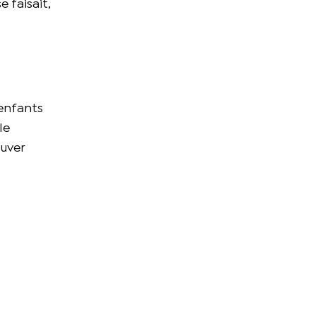
e faisait,
 enfants
le
ouver