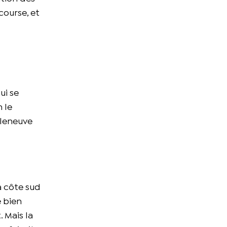
course, et
ui se
 le
illeneuve
a côte sud
e bien
. Mais la