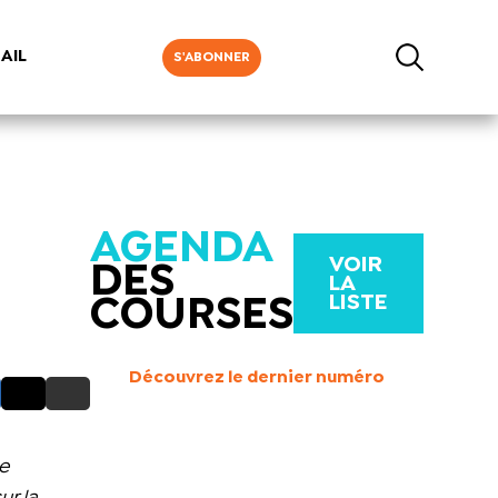
AIL
S'ABONNER
AGENDA
VOIR
DES
LA
LISTE
COURSES
Découvrez le dernier numéro
de