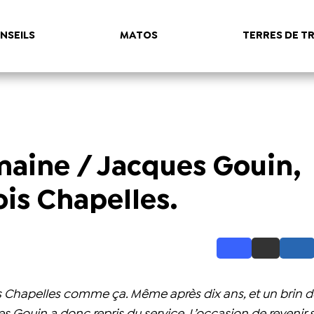
NSEILS
MATOS
TERRES DE TR
emaine / Jacques Gouin,
ois Chapelles.
is Chapelles comme ça. Même après dix ans, et un brin 