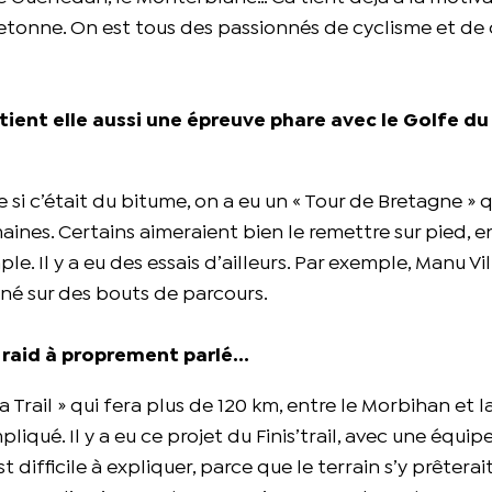
bretonne. On est tous des passionnés de cyclisme et de 
e tient elle aussi une épreuve phare avec le Golfe du
e si c’était du bitume, on a eu un « Tour de Bretagne » q
aines. Certains aimeraient bien le remettre sur pied, en
le. Il y a eu des essais d’ailleurs. Par exemple, Manu V
agné sur des bouts de parcours.
 de raid à proprement parlé…
 Trail » qui fera plus de 120 km, entre le Morbihan et l
pliqué. Il y a eu ce projet du Finis’trail, avec une équip
 difficile à expliquer, parce que le terrain s’y prêterait