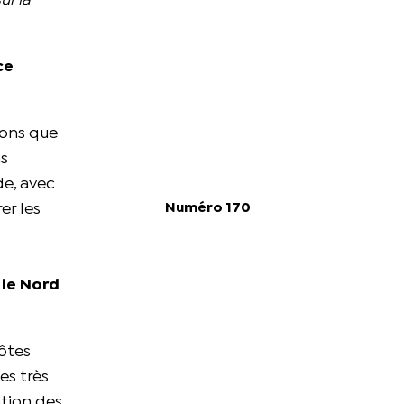
ur la
ce
isons que
ns
de, avec
Numéro 170
er les
 le Nord
Côtes
es très
ation des