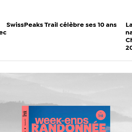
SwissPeaks Trail célèbre ses 10 ans
La
vec
na
C
2