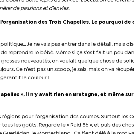
ques Gouin a donc repris du service. L’occasion de revenir s
nérer de passions et d’envies.
l’organisation des Trois Chapelles. Le pourquoi de 
 politique… Je ne vais pas entrer dans le détail, mais d
 de reprendre le bébé. Même si ça s’est fait un peu da
es grosses nouveautés, on voulait quelque chose de soli
rs. Ce n’est pas un scoop, je sais, mais on va récupér
garantit la couleur !
hapelles », il n’y avait rien en Bretagne, et même sur
es régions pour l’organisation des courses. Surtout les 
 tous les goûts. Regarde le « Raid 56 », et puis des chos
e Guerlédan, le Monterblanc… Ca tient déjà à la motiv