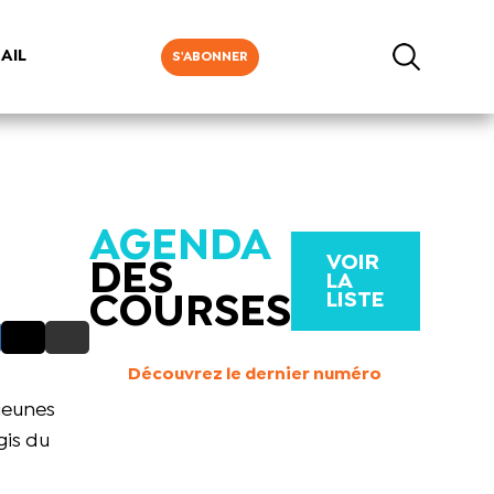
AIL
S'ABONNER
AGENDA
VOIR
DES
LA
LISTE
COURSES
Découvrez le dernier numéro
jeunes
gis du