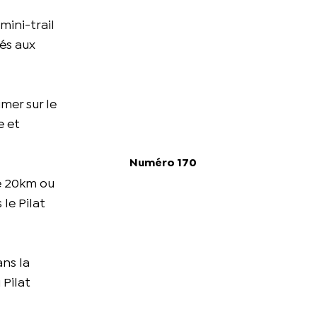
mini-trail
tés aux
mer sur le
e et
Numéro 170
de 20km ou
 le Pilat
ans la
 Pilat