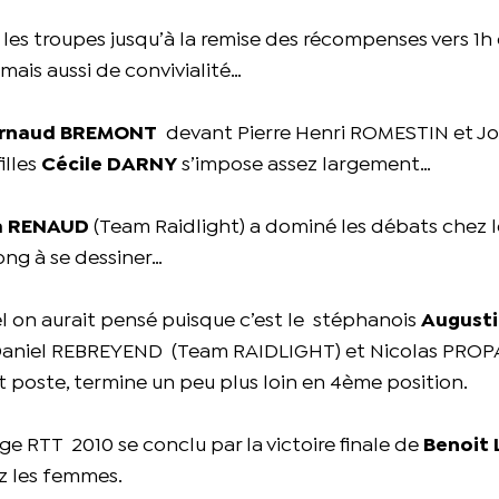
les troupes jusqu’à la remise des récompenses vers 1h
mais aussi de convivialité…
rnaud BREMONT
devant Pierre Henri ROMESTIN et Jo
illes
Cécile DARNY
s’impose assez largement…
a RENAUD
(Team Raidlight) a dominé les débats chez l
ong à se dessiner…
el on aurait pensé puisque c’est le stéphanois
August
 Daniel REBREYEND (Team RAIDLIGHT) et Nicolas PRO
 poste, termine un peu plus loin en 4ème position.
e RTT 2010 se conclu par la victoire finale de
Benoit
 les femmes.