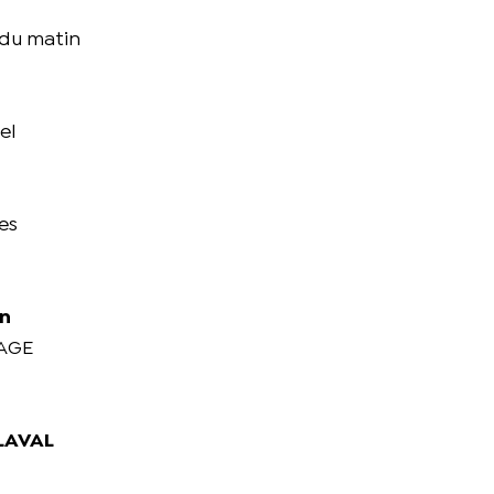
 du matin
el
es
in
PAGE
 LAVAL