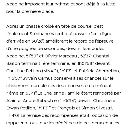
Acadine imposent leur rythme et sont déjà à la lutte
pour la première place.
Après un chassé croisé en tête de course, c’est
finalement Stéphane Valenti qui passe le 1er la ligne
d’arrivée en 50’26’’, améliorant le record de l’épreuve
d’une poignée de secondes, devant Jean Judes
Acadine, 51’50’’ et Olivier Marceau , 52’37''.Chantal
Baillon terminait 1ére féminine, en 1h01’58’’ devant
Christine Petillon (MNAC), 1h11’31''et Patricia Cherbetian,
1h15’57’’.Sylvain Camus conservait ses chances sur le
classement cumulé des deux courses en terminant
4éme en 53’41’’.Le Challenge Famille étant remporté par
Alain et André Rebouh en 1h06’14’’, devant Christine et
Erwan Petillon, 1h11’31’’ et François et Simon Silvestri,
1h14'01.La remise des récompenses était l’occasion de
rappeler a tous, que les bénéfices de ces deux courses