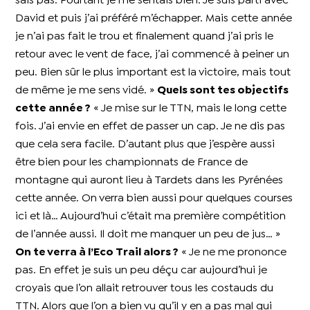
sais pas. Pourtant je me sentais bien. Je suis parti avec
David et puis j’ai préféré m’échapper. Mais cette année
je n’ai pas fait le trou et finalement quand j’ai pris le
retour avec le vent de face, j’ai commencé à peiner un
peu. Bien sûr le plus important est la victoire, mais tout
de même je me sens vidé. »
Quels sont tes objectifs
cette année ?
« Je mise sur le TTN, mais le long cette
fois. J’ai envie en effet de passer un cap. Je ne dis pas
que cela sera facile. D’autant plus que j’espère aussi
être bien pour les championnats de France de
montagne qui auront lieu à Tardets dans les Pyrénées
cette année. On verra bien aussi pour quelques courses
ici et là… Aujourd’hui c’était ma première compétition
de l’année aussi. Il doit me manquer un peu de jus… »
On te verra à l’Eco Trail alors ?
« Je ne me prononce
pas. En effet je suis un peu déçu car aujourd’hui je
croyais que l’on allait retrouver tous les costauds du
TTN. Alors que l’on a bien vu qu’il y en a pas mal qui