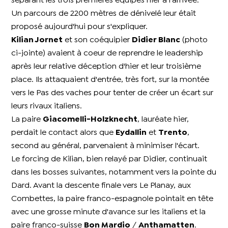
séparant les trois premières équipes hier à l'arrivée.
Un parcours de 2200 mètres de dénivelé leur était
proposé aujourd'hui pour s'expliquer.
Kilian Jornet
et son coéquipier
Didier Blanc
(photo
ci-jointe) avaient à coeur de reprendre le leadership
après leur relative déception d'hier et leur troisième
place. Ils attaquaient d'entrée, très fort, sur la montée
vers le Pas des vaches pour tenter de créer un écart sur
leurs rivaux italiens.
La paire
Giacomelli-Holzknecht
, lauréate hier,
perdait le contact alors que
Eydallin
et
Trento
,
second au général, parvenaient à minimiser l'écart.
Le forcing de Kilian, bien relayé par Didier, continuait
dans les bosses suivantes, notamment vers la pointe du
Dard. Avant la descente finale vers Le Planay, aux
Combettes, la paire franco-espagnole pointait en tête
avec une grosse minute d'avance sur les italiens et la
paire franco-suisse
Bon Mardio
/
Anthamatten
.