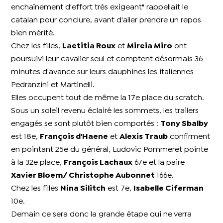
enchaînement d'effort très exigeant" rappellait le
catalan pour conclure, avant d'aller prendre un repos
bien mérité.
Chez les filles,
Laetitia Roux
et
Mireia Miro
ont
poursuivi leur cavalier seul et comptent désormais 36
minutes d'avance sur leurs dauphines les italiennes
Pedranzini et Martinelli.
Elles occupent tout de même la 17e place du scratch.
Sous un soleil revenu éclairé les sommets, les trailers
engagés se sont plutôt bien comportés :
Tony Sbalby
est 18e,
François d'Haene
et
Alexis Traub
confirment
en pointant 25e du général, Ludovic Pommeret pointe
à la 32e place,
François Lachaux
67e et la paire
Xavier Bloem/ Christophe Aubonnet
166e.
Chez les filles
Nina Silitch
est 7e,
Isabelle Ciferman
10e.
Demain ce sera donc la grande étape qui ne verra