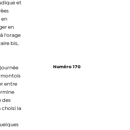
ludique et
rées
t en
ger en
à l'orage
ire bis,
Numéro 170
 journée
ermontois
er entre
ermine
e des
 choisi la
quelques