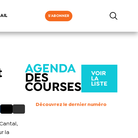
AIL
S'ABONNER
AGENDA
t
VOIR
DES
LA
LISTE
COURSES
Découvrez le dernier numéro
Cantal,
r la