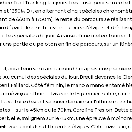
uro Trail Tracking toujours très prisé, pour son côté 
24km et 1350M D+, en alternant cinq spéciales chronomét
lant de 660m à 1750m), le reste du parcours se réalisan
s au départ de se retrouver en cours d'étape, et d'échan
r les spéciales du jour. A cause d'une météo tournant 
 une partie du peloton en fin de parcours, sur un itinéra
rail, aura tenu son rang aujourd'hui après une première
. Au cumul des spéciales du jour, Breuil devance le Cl
ncent Faillard. Côté féminin, le mano a mano entamé hi
urné aujourd'hui en faveur de la première citée, qui t
La victoire devrait se jouer demain sur l'ultime manch
lètes - sur le 45km ou le 70km. Caroline Freslon-Bette a
rt, elle, s'alignera sur le 45km, une épreuve à moindre
 finale au cumul des différentes étapes. Côté masculin, 