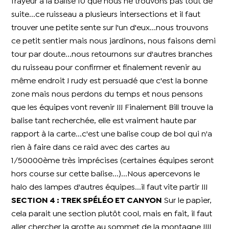
frayeur à la balise 10 que nous ne trouvons pas tout de
suite...ce ruisseau a plusieurs intersections et il faut
trouver une petite sente sur l'un d'eux...nous trouvons
ce petit sentier mais nous jardinons, nous faisons demi
tour par doute...nous retournons sur d'autres branches
du ruisseau pour confirmer et finalement revenir au
même endroit ! rudy est persuadé que c'est la bonne
zone mais nous perdons du temps et nous pensons
que les équipes vont revenir !!! Finalement Bill trouve la
balise tant recherchée, elle est vraiment haute par
rapport à la carte...c'est une balise coup de bol qui n'a
rien à faire dans ce raid avec des cartes au
1/50000ème très imprécises (certaines équipes seront
hors course sur cette balise...)...Nous apercevons le
halo des lampes d'autres équipes...il faut vite partir !!!
SECTION 4 : TREK SPÉLÉO ET CANYON
Sur le papier,
cela parait une section plutôt cool, mais en fait, il faut
aller chercher la grotte au sommet de la montagne !!!!