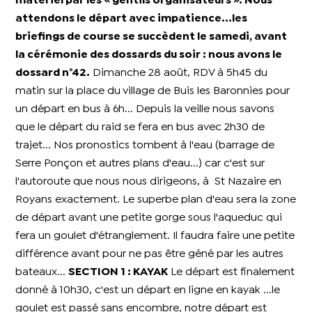
matériel par les « gentils organisateurs ». Nous
attendons le départ avec impatience...les
briefings de course se succèdent le samedi, avant
la cérémonie des dossards du soir : nous avons le
dossard n°42.
Dimanche 28 août, RDV à 5h45 du
matin sur la place du village de Buis les Baronnies pour
un départ en bus à 6h... Depuis la veille nous savons
que le départ du raid se fera en bus avec 2h30 de
trajet... Nos pronostics tombent à l'eau (barrage de
Serre Ponçon et autres plans d'eau...) car c'est sur
l'autoroute que nous nous dirigeons, à St Nazaire en
Royans exactement. Le superbe plan d'eau sera la zone
de départ avant une petite gorge sous l'aqueduc qui
fera un goulet d'étranglement. Il faudra faire une petite
différence avant pour ne pas être géné par les autres
bateaux...
SECTION 1 : KAYAK
Le départ est finalement
donné à 10h30, c'est un départ en ligne en kayak ...le
goulet est passé sans encombre, notre départ est