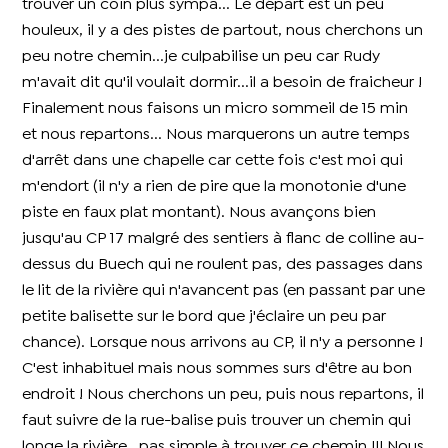
trouver un coin plus sympa... Le départ est un peu
houleux, il y a des pistes de partout, nous cherchons un
peu notre chemin...je culpabilise un peu car Rudy
m'avait dit qu'il voulait dormir...il a besoin de fraicheur !
Finalement nous faisons un micro sommeil de 15 min
et nous repartons... Nous marquerons un autre temps
d'arrêt dans une chapelle car cette fois c'est moi qui
m'endort (il n'y a rien de pire que la monotonie d'une
piste en faux plat montant). Nous avançons bien
jusqu'au CP 17 malgré des sentiers à flanc de colline au-
dessus du Buech qui ne roulent pas, des passages dans
le lit de la rivière qui n'avancent pas (en passant par une
petite balisette sur le bord que j'éclaire un peu par
chance). Lorsque nous arrivons au CP, il n'y a personne !
C'est inhabituel mais nous sommes surs d'être au bon
endroit ! Nous cherchons un peu, puis nous repartons, il
faut suivre de la rue-balise puis trouver un chemin qui
longe la rivière...pas simple à trouver ce chemin !!! Nous