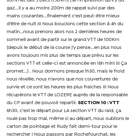
sommet des 3 becs (1589m) j'ai l'impression qu'il y du
gaz...il y a au moins 200m de rappel suivi par des
mains courantes...finalement c'est peut-être mieux
d'être de nuit !!! Nous bouclons cette section à 4h du
matin...nous prenons alors nos 2 dernières heures de
sommeil avant de partir sur le grand VTT de 100Km
(depuis le début de la course j'y pense...en plus nous
avons toujours mis plus de temps que prévu sur les
sections VTT et celle-ci est annoncée en 16h mini !!! Ça
promet...) . Nous dormons presque 1h30, mais le froid
nous réveille, nous n'avons que nos couvertures de
survie et ce sont les heures les plus fraiches !!! Nous
récupérons le VTT de LOZERE auprès de la responsable
du CP avant de pouvoir repartir.
SECTION 10 : VTT
6h30, c'est le départ pour LA section VTT du raid, ça
roule pas trop mal, même si au départ, nous oublions le
carton de pointage et Rudy fait demi-tour pour le
rechercher ! Nous passons par Rochefourchat, les