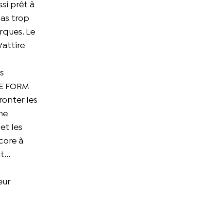
si prêt à
pas trop
rques. Le
'attire
s
HLE FORM
ronter les
ne
et les
ncore à
...
eur