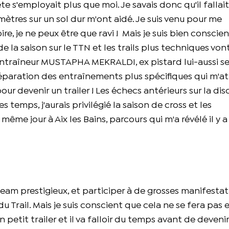
te s'employait plus que moi. Je savais donc qu'il fallait
omètres sur un sol dur m'ont aidé. Je suis venu pour me
oire, je ne peux être que ravi ! Mais je suis bien conscie
 la saison sur le TTN et les trails plus techniques von
n entraîneur MUSTAPHA MEKRALDI, ex pistard lui-aussi s
paration des entraînements plus spécifiques qui m'at
 pour devenir un trailer ! Les échecs antérieurs sur la dis
es temps, j'aurais privilégié la saison de cross et les
ême jour à Aix les Bains, parcours qui m'a révélé il y 
n team prestigieux, et participer à de grosses manifesta
Trail. Mais je suis conscient que cela ne se fera pas 
petit trailer et il va falloir du temps avant de deveni