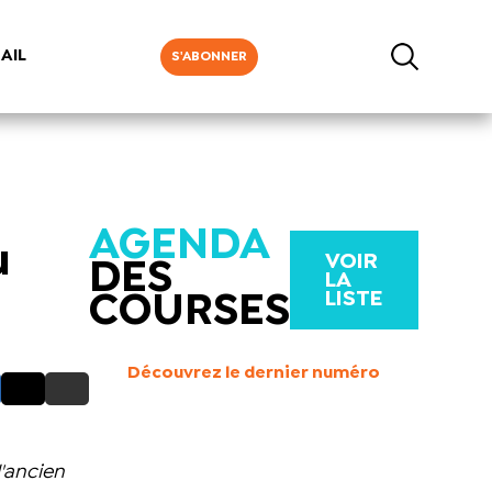
AIL
S'ABONNER
AGENDA
u
VOIR
DES
LA
LISTE
COURSES
Découvrez le dernier numéro
'ancien