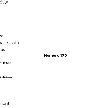
 lui
nal
se. J'ai à
des
Numéro 170
autres
s
ues....
ement