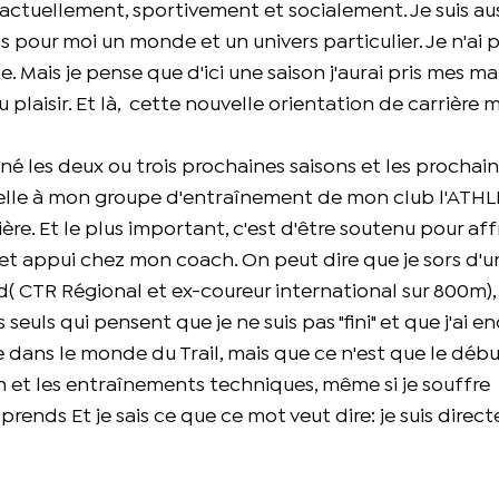
is actuellement, sportivement et socialement. Je suis aus
is pour moi un monde et un univers particulier. Je n'ai 
 Mais je pense que d'ici une saison j'aurai pris mes ma
plaisir. Et là, cette nouvelle orientation de carrière m
é les deux ou trois prochaines saisons et les prochain
appelle à mon groupe d'entraînement de mon club l'AT
ière. Et le plus important, c'est d'être soutenu pour aff
 cet appui chez mon coach. On peut dire que je sors d'u
( CTR Régional et ex-coureur international sur 800m), 
seuls qui pensent que je ne suis pas "fini" et que j'ai e
ce dans le monde du Trail, mais que ce n'est que le début
on et les entraînements techniques, même si je souffre
prends Et je sais ce que ce mot veut dire: je suis direct