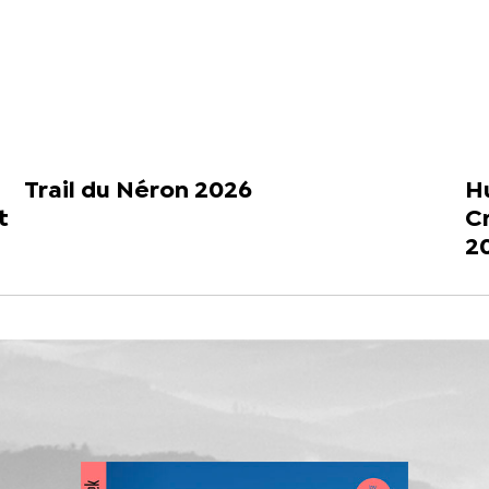
Trail du Néron 2026
H
t
C
2