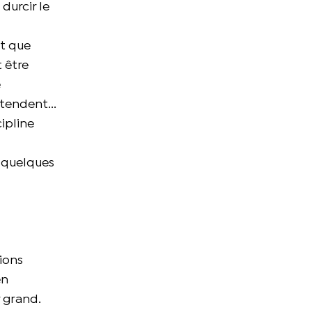
 durcir le
nt que
t être
e
tendent...
cipline
a quelques
tions
en
r grand.