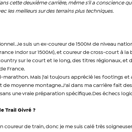
ans cette deuxième carrière, même s'il a conscience qu'il
c les meilleurs sur des terrains plus techniques.
tionnel. Je suis un ex-coureur de 1500M de niveau natio
rance Indor sur 1500M), et coureur de cross-court à la ba
ntry sur le court et le long, des titres régionaux, et 
de France.
i-marathon. Mais j'ai toujours apprécié les footings et 
et de moyenne montagne.J'ai dans ma carrière fait de
sans une vraie préparation spécifique.Des échecs logiq
 Trail Givré ?
 un coureur de train, donc je me suis calé très soigneus