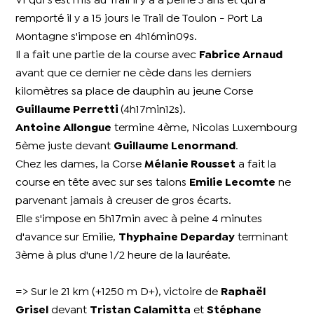
V1 qui s'est mis au Trail il y a à peine 3 ans et qui a
remporté il y a 15 jours le Trail de Toulon - Port La
Montagne s'impose en 4h16min09s.
Il a fait une partie de la course avec
Fabrice Arnaud
avant que ce dernier ne cède dans les derniers
kilomètres sa place de dauphin au jeune Corse
Guillaume Perretti
(4h17min12s).
Antoine Allongue
termine 4ème, Nicolas Luxembourg
5ème juste devant
Guillaume Lenormand
.
Chez les dames, la Corse
Mélanie Rousset
a fait la
course en tête avec sur ses talons
Emilie Lecomte
ne
parvenant jamais à creuser de gros écarts.
Elle s'impose en 5h17min avec à peine 4 minutes
d'avance sur Emilie,
Thyphaine Deparday
terminant
3ème à plus d'une 1/2 heure de la lauréate.
=> Sur le 21 km (+1250 m D+), victoire de
Raphaël
Grisel
devant
Tristan Calamitta
et
Stéphane