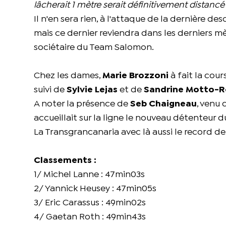
lâcherait 1 mètre serait définitivement distancé
Il n'en sera rien, à l'attaque de la dernière de
mais ce dernier reviendra dans les derniers mè
sociétaire du Team Salomon.
Chez les dames,
Marie Brozzoni
à fait la cou
suivi de
Sylvie Lejas
et de
Sandrine Motto-R
A noter la présence de
Seb Chaigneau
, venu 
accueillait sur la ligne le nouveau détenteur 
La Transgrancanaria avec là aussi le record de
Classements :
1/ Michel Lanne : 47min03s
2/ Yannick Heusey : 47min05s
3/ Eric Carassus : 49min02s
4/ Gaetan Roth : 49min43s