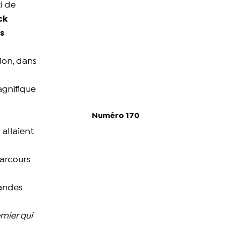
i de
ck
s
ion, dans
agnifique
Numéro 170
 allaient
parcours
mandes
emier qui