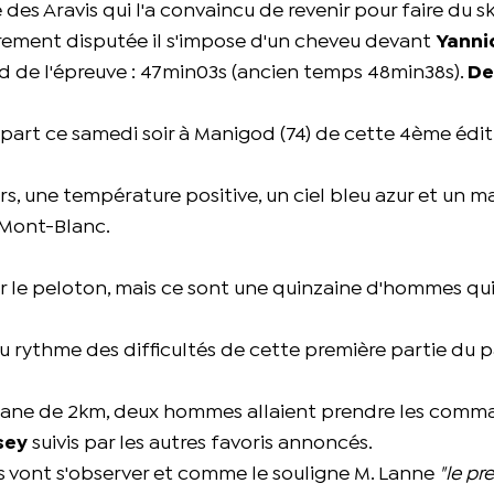
 des Aravis qui l'a convaincu de revenir pour faire du sk
rement disputée il s'impose d'un cheveu devant
Yanni
ord de l'épreuve : 47min03s (ancien temps 48min38s).
De
part ce samedi soir à Manigod (74) de cette 4ème édit
s, une température positive, un ciel bleu azur et un m
u Mont-Blanc.
irer le peloton, mais ce sont une quinzaine d'hommes qui
au rythme des difficultés de cette première partie du 
 plane de 2km, deux hommes allaient prendre les com
sey
suivis par les autres favoris annoncés.
tes vont s'observer et comme le souligne M. Lanne
"le pr