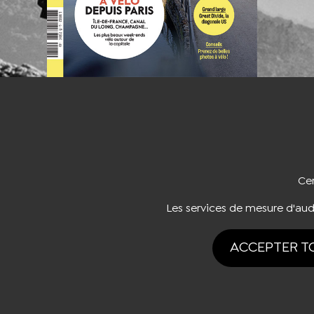
NOUS CO
Cer
Les services de mesure d'au
ACCEPTER T
Tous drois rése