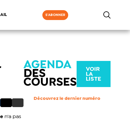
AIL
S'ABONNER
AGENDA
r
VOIR
DES
LA
LISTE
COURSES
Découvrez le dernier numéro
ne
n'a pas