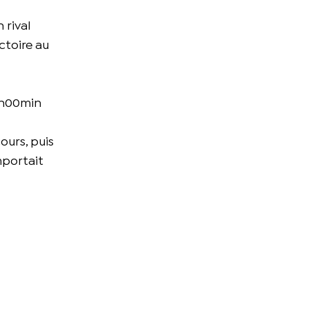
 rival
ctoire au
 1h00min
ours, puis
mportait