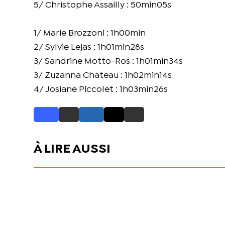
5/ Christophe Assailly : 50min05s
1/ Marie Brozzoni : 1h00min
2/ Sylvie Lejas : 1h01min28s
3/ Sandrine Motto-Ros : 1h01min34s
3/ Zuzanna Chateau : 1h02min14s
4/ Josiane Piccolet : 1h03min26s
À LIRE AUSSI