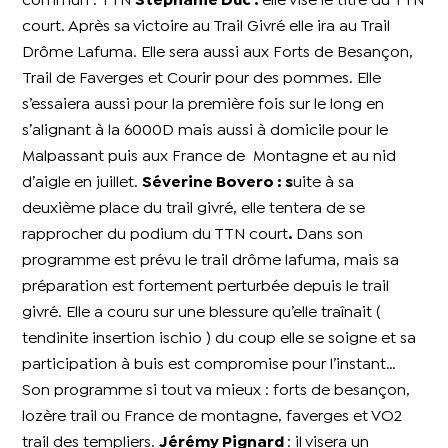
commun : TTN
Stéphanie Duc :
elle vise le titre du TTN
court. Après sa victoire au Trail Givré elle ira au Trail
Drôme Lafuma. Elle sera aussi aux Forts de Besançon,
Trail de Faverges et Courir pour des pommes. Elle
s’essaiera aussi pour la première fois sur le long en
s’alignant à la 6000D mais aussi à domicile pour le
Malpassant puis aux France de Montagne et au nid
d’aigle en juillet.
Séverine Bovero : s
uite à sa
deuxième place du trail givré, elle tentera de se
rapprocher du podium du TTN court
.
Dans son
programme est prévu le trail drôme lafuma, mais sa
préparation est fortement perturbée depuis le trail
givré. Elle a couru sur une blessure qu’elle traînait (
tendinite insertion ischio ) du coup elle se soigne et sa
participation à buis est compromise pour l’instant…
Son programme si tout va mieux : forts de besançon,
lozère trail ou France de montagne, faverges et VO2
trail des templiers.
Jérémy Pignard
: il visera un