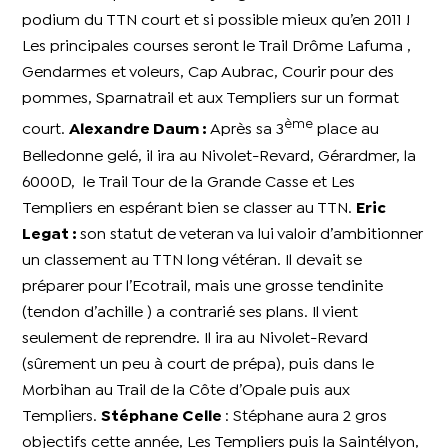
podium du TTN court et si possible mieux qu’en 2011 !
Les principales courses seront le Trail Drôme Lafuma ,
Gendarmes et voleurs, Cap Aubrac, Courir pour des
pommes, Sparnatrail et aux Templiers sur un format
ème
court.
Alexandre Daum :
Après sa 3
place au
Belledonne gelé, il ira au Nivolet-Revard, Gérardmer, la
6000D, le Trail Tour de la Grande Casse et Les
Templiers en espérant bien se classer au TTN.
Eric
Legat :
son statut de veteran va lui valoir d’ambitionner
un classement au
TTN long vétéran.
Il devait se
préparer pour l’Ecotrail, mais une grosse tendinite
(tendon d’achille ) a contrarié ses plans. Il vient
seulement de reprendre. Il ira au Nivolet-Revard
(sûrement un peu à court de prépa), puis dans le
Morbihan au Trail de la Côte d’Opale puis aux
Templiers.
Stéphane Celle
: Stéphane aura 2 gros
objectifs cette année, Les Templiers puis la Saintélyon,