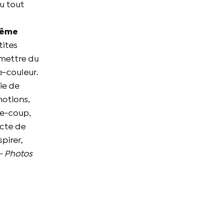
du tout
 même
tites
 mettre du
e-couleur.
ie de
motions,
se-coup,
acte de
pirer,
– Photos