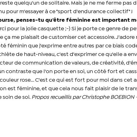
 et reste quelqu'un de solitaire. Mais je ne me ferme pas 
u pour m'essayer à ce "sport d'endurance collectif" !
 course, penses-tu qu’être féminine est important
ci pour la jolie casquette ;-) Si je porte ce genre de pe
que ça me plaisait de customiser cet accessoire. J'adore
té féminin que j'exprime entre autres par ce biais cod
lète de haut-niveau, c'est d'exprimer ce qu'elle a env
vecteur de communication de valeurs, de créativité, d'é
 un contraste que l'on porte en soi, un côté fort et cas
ouleur rose... C'est ce qui est fort pour moi dans cet 
n est féminine, et que cela nous fait plaisir de le trans
 soin de soi.
Propos recueillis par Christophe BOEBION 