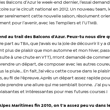
 des Balcons d’Azur le week-end dernier, l’essai demand
toire sur le circuit national en 2012. Un nouveau team, 
der sereinement cette nouvelle saison, résolument orie
rement pour l’avenir, avec les Templiers et l’UTMB.
d au trail des Balcons d’Azur. Peux-tu nous dire 
part au TBA, que j'avais eu la joie de découvrir il y a 
tant plus de plaisir que mon automne et mon hiver, pass
le (suite à une chute en VTT), m'ont demandé de comme
rendre un départ, de composer avec les autres coureu
a pluie... En fait, j'ai vécu cette course dans le plaisi
, au fil de l'épreuve. Après un départ assez rapide po
é de prendre une allure qui me semblait bonne. J’ai pu 
laisantes et intéressantes pour mes futures courses !
Alpes Maritimes fin 2010, on t’a assez peu vu dans le 