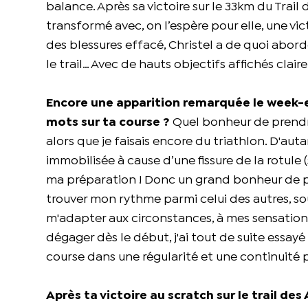
balance. Après sa victoire sur le 33km du Trail
transformé avec, on l’espère pour elle, une vic
des blessures effacé, Christel a de quoi abor
le trail… Avec de hauts objectifs affichés clai
Encore une apparition remarquée le week-en
mots sur ta course ?
Quel bonheur de prendre 
alors que je faisais encore du triathlon. D'au
immobilisée à cause d’une fissure de la rotu
ma préparation ! Donc un grand bonheur de p
trouver mon rythme parmi celui des autres, sous l
m'adapter aux circonstances, à mes sensations
dégager dès le début, j'ai tout de suite essay
course dans une régularité et une continuité p
Après ta victoire au scratch sur le trail des 