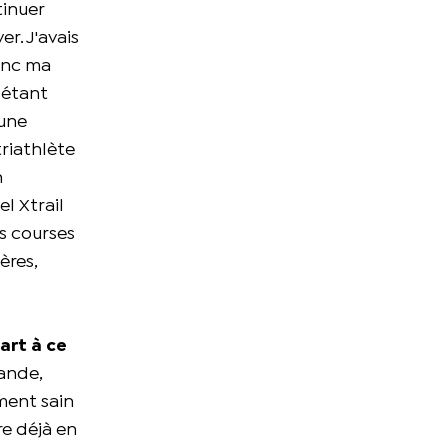
tinuer
er. J'avais
donc ma
 étant
'une
triathlète
n
l Xtrail
es courses
ères,
art à ce
bande,
ement sain
re déjà en