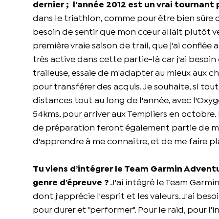
dernier ; l’année 2012 est un vrai tournant 
dans le triathlon, comme pour être bien sûre que
besoin de sentir que mon cœur allait plutôt ve
première vraie saison de trail, que j'ai confi
très active dans cette partie-là car j'ai besoi
traileuse, essaie de m'adapter au mieux aux c
pour transférer des acquis. Je souhaite, si to
distances tout au long de l'année, avec l'Oxy
54kms, pour arriver aux Templiers en octobre. Pa
de préparation feront également partie de mo
d'apprendre à me connaître, et de me faire plai
Tu viens d’intégrer le Team Garmin Adventure
genre d’épreuve ?
J'ai intégré le Team Garmin
dont j'apprécie l'esprit et les valeurs. J'ai 
pour durer et "performer". Pour le raid, pour l'