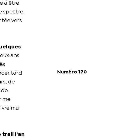
e à être
le spectre
ntée vers
quelques
deux ans
és
Numéro 170
ncer tard
rs, de
r de
ur me
vivre ma
trail l’an