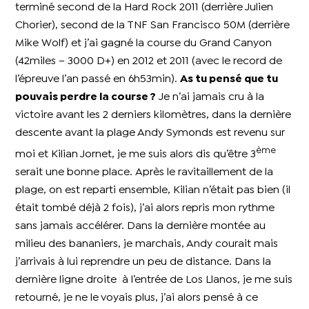
terminé second de la Hard Rock 2011 (derrière Julien
Chorier), second de la TNF San Francisco 50M (derrière
Mike Wolf) et j’ai gagné la course du Grand Canyon
(42miles – 3000 D+) en 2012 et 2011 (avec le record de
l’épreuve l’an passé en 6h53min).
As tu pensé que tu
pouvais perdre la course ?
Je n’ai jamais cru à la
victoire avant les 2 derniers kilomètres, dans la dernière
descente avant la plage Andy Symonds est revenu sur
ème
moi et Kilian Jornet, je me suis alors dis qu’être 3
serait une bonne place.
Après le ravitaillement de la
plage, on est reparti ensemble, Kilian n’était pas bien (il
était tombé déjà 2 fois), j’ai alors repris mon rythme
sans jamais accélérer. Dans la dernière montée au
milieu des bananiers, je marchais, Andy courait mais
j’arrivais à lui reprendre un peu de distance.
Dans la
dernière ligne droite
à l’entrée de Los Llanos, je me suis
retourné, je ne le voyais plus, j’ai alors pensé à ce