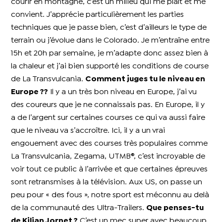
courir en montagne, c’est un milieu qui me plaît et me
convient.
J’apprécie particulièrement les parties
techniques que je passe bien, c’est d’ailleurs le type de
terrain ou j’évolue dans le Colorado.
Je m’entraîne entre
15h et 20h par semaine, je m’adapte donc assez bien à
la chaleur et j’ai bien supporté les conditions de course
de La Transvulcania.
Comment juges tu le niveau en
Europe ??
Il y a un très bon niveau en Europe, j’ai vu
des coureurs que je ne connaissais pas. En Europe, il y
a de l’argent sur certaines courses ce qui va aussi faire
que le niveau va s’accroître.
Ici, il y a un vrai
engouement avec des courses très populaires comme
La Transvulcania, Zegama, UTMB®, c’est incroyable de
voir tout ce public à l’arrivée et que certaines épreuves
sont retransmises à la télévision.
Aux US, on passe un
peu pour « des fous », notre sport est méconnu au delà
de la communauté des Ultra-Trailers.
Que penses-tu
de Kilian Jornet ?
C’est un mec super avec beaucoup