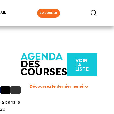
AIL
S'ABONNER
AGENDA
VOIR
DES
LA
LISTE
COURSES
Découvrez le dernier numéro
l a dans la
 20