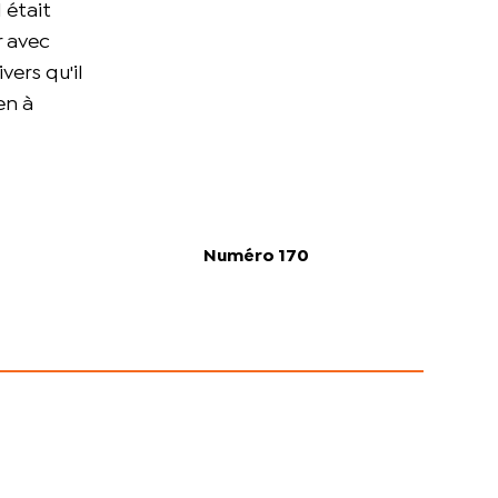
 était
r avec
ers qu'il
en à
Numéro 170