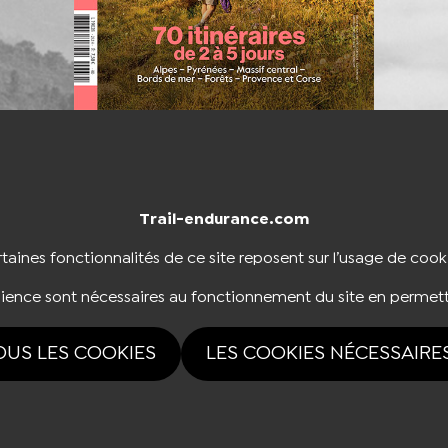
Trail-endurance.com
NTACTER
BOUTIQUE
taines fonctionnalités de ce site reposent sur l’usage de cook
dience sont nécessaires au fonctionnement du site en permett
NOUS SUIVRE
OUS LES COOKIES
LES COOKIES NÉCESSAIRE
rvés Trail-endurance.com 2026 |
Mentions légales
|
Politique de confidentialité
|
Ges