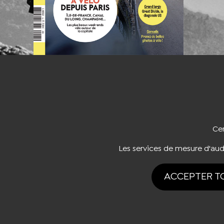
NOUS CO
Cer
Les services de mesure d'au
ACCEPTER T
Tous drois rése