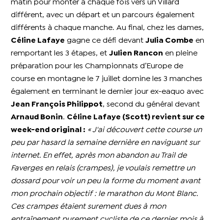
matin pour monter à chaque fois vers un Villard
différent, avec un départ et un parcours également
différents à chaque manche.
Au final, chez les dames,
Céline Lafaye
gagne ce défi devant
Julia Combe
en
remportant les 3 étapes, et
Julien Rancon
en pleine
préparation pour les Championnats d’Europe de
course en montagne le 7 juillet domine les 3 manches
également en terminant le dernier jour ex-eaquo avec
Jean François Philippot
, second du général devant
Arnaud Bonin
.
Céline Lafaye (Scott) revient sur ce
week-end original :
« J'ai découvert cette course un
peu par hasard la semaine dernière en naviguant sur
internet. En effet, après mon abandon au Trail de
Faverges en relais (crampes), je voulais remettre un
dossard pour voir un peu la forme du moment avant
mon prochain objectif : le marathon du Mont Blanc.
Ces crampes étaient surement dues à mon
entraînement purement cycliste de ce dernier mois à