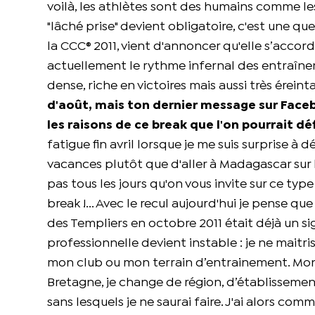
voilà, les athlètes sont des humains comme les a
"lâché prise" devient obligatoire, c'est une q
la CCC® 2011, vient d'annoncer qu'elle s’accord
actuellement le rythme infernal des entraînem
dense, riche en victoires mais aussi très éreint
d'août, mais ton dernier message sur Face
les raisons de ce break que l'on pourrait d
fatigue fin avril lorsque je me suis surprise 
vacances plutôt que d'aller à Madagascar sur 
pas tous les jours qu'on vous invite sur ce typ
break !... Avec le recul aujourd'hui je pense q
des Templiers en octobre 2011 était déjà un sig
professionnelle devient instable : je ne maitri
mon club ou mon terrain d’entrainement. Mon p
Bretagne, je change de région, d’établissement
sans lesquels je ne saurai faire. J'ai alors com