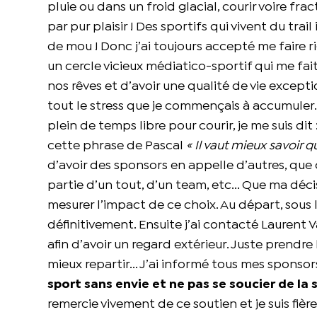
pluie ou dans un froid glacial, courir voire fr
par pur plaisir ! Des sportifs qui vivent du trai
de mou ! Donc j’ai toujours accepté me faire ri
un cercle vicieux médiatico-sportif qui me fa
nos rêves et d’avoir une qualité de vie except
tout le stress que je commençais à accumuler. 
plein de temps libre pour courir, je me suis dit 
cette phrase de Pascal
« Il vaut mieux savoir
d’avoir des sponsors en appelle d’autres, que c
partie d’un tout, d’un team, etc... Que ma dé
mesurer l’impact de ce choix. Au départ, sous l
définitivement. Ensuite j’ai contacté Laurent V
afin d’avoir un regard extérieur. Juste prendre
mieux repartir... J’ai informé tous mes sponso
sport sans envie et ne pas se soucier de la 
remercie vivement de ce soutien et je suis fièr