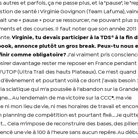
utres et parfois, ça ne passe plus, et la "pause", le "rep
uestion de santé ! Virginie Govignon (Team Lafuma), vai
ait une « pause » pour se ressourcer, ne pouvant plus s
ents et des courses. Il faut noter que son année 2011 
ante.
Virginie, tu devais participer à la TDS® à la fin 
book, annonce plutôt un gros break. Peux-tu nous 
éfinir comme obligatoire?
J'ai vraiment pris conscien
à désirer davantage rester me reposer en France pendan
l'UTOP (Ultra Trail des hauts Plateaux). Ce n'est qua
e d’évènement et pourtant voilà ce dont j’avais besoin :
ue la sciatique qui m'a poussée à l'abandon sur la Grand
ne... Au lendemain de ma victoire sur la CCC®, ma vie
se ni mon lieu de vie, ni mes horaires de travail et enco
lanning de compétition est pourtant fixé... Je quitte
... Cela m'impose de reconstruire des bases, des pilier
mencé une vie à 100 à l'heure sans aucun repère. Au début