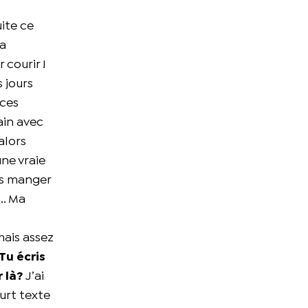
ite ce
ma
 courir !
s jours
 ces
ain avec
alors
une vraie
lus manger
.. Ma
ais assez
Tu écris
 là?
J’ai
urt texte