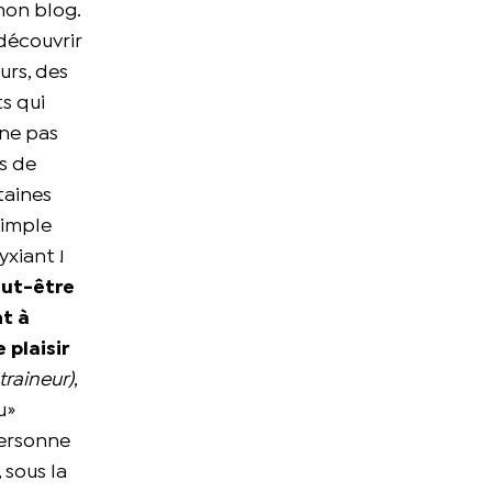
mon blog.
découvrir
urs, des
ts qui
 ne pas
us de
taines
simple
yxiant !
ut-être
nt à
 plaisir
traineur)
,
u»
personne
 sous la