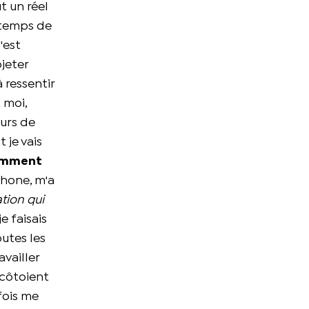
t un réel
e temps de
'est
ojeter
 ressentir
 moi,
ours de
 je vais
mment
phone, m'a
ation qui
e faisais
outes les
availler
 côtoient
fois me