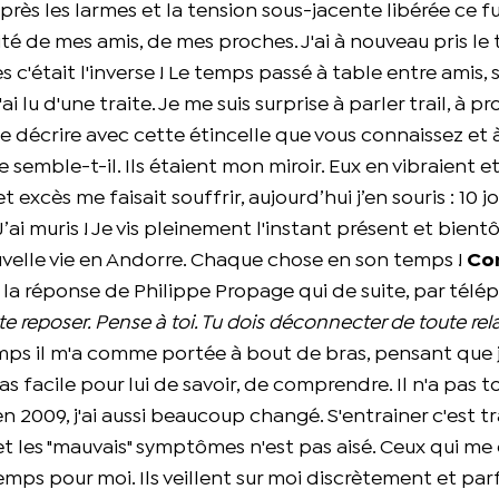
près les larmes et la tension sous-jacente libérée ce fu
rofité de mes amis, de mes proches. J'ai à nouveau pris l
 c'était l'inverse ! Le temps passé à table entre amis, s
 lu d'une traite. Je me suis surprise à parler trail, à pr
se décrire avec cette étincelle que vous connaissez et à
semble-t-il. Ils étaient mon miroir. Eux en vibraient et
 excès me faisait souffrir, aujourd’hui j’en souris : 10 j
’ai muris ! Je vis pleinement l'instant présent et bientôt
uvelle vie en Andorre. Chaque chose en son temps !
Co
e la réponse de Philippe Propage qui de suite, par télé
e reposer. Pense à toi. Tu dois déconnecter de toute rel
emps il m'a comme portée à bout de bras, pensant que j
as facile pour lui de savoir, de comprendre. Il n'a pas t
 2009, j'ai aussi beaucoup changé. S'entrainer c'est tr
s" et les "mauvais" symptômes n'est pas aisé. Ceux qui me
mps pour moi. Ils veillent sur moi discrètement et par