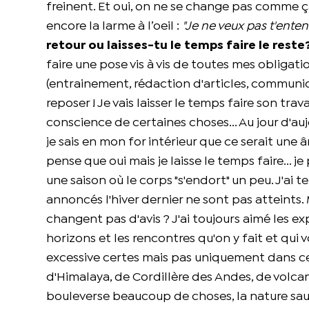
freinent. Et oui, on ne se change pas comme ça
encore la larme à l’oeil :
"Je ne veux pas t'entend
retour ou laisses-tu le temps faire le reste
faire une pose vis à vis de toutes mes obligat
(entrainement, rédaction d'articles, communica
reposer ! Je vais laisser le temps faire son tr
conscience de certaines choses... Au jour d'auj
je sais en mon for intérieur que ce serait une âne
pense que oui mais je laisse le temps faire... j
une saison où le corps "s'endort" un peu. J'ai t
annoncés l'hiver dernier ne sont pas atteints. 
changent pas d'avis ? J'ai toujours aimé les e
horizons et les rencontres qu'on y fait et qui 
excessive certes mais pas uniquement dans ce d
d'Himalaya, de Cordillère des Andes, de volc
bouleverse beaucoup de choses, la nature sauv