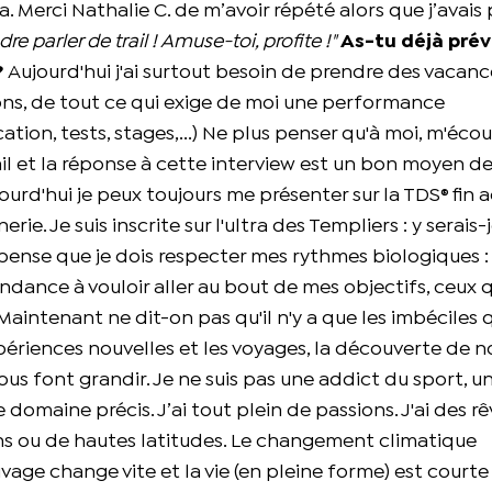
. Merci Nathalie C. de m’avoir répété alors que j’avais
re parler de trail ! Amuse-toi, profite !"
As-tu déjà prév
?
Aujourd'hui j'ai surtout besoin de prendre des vacanc
ions, de tout ce qui exige de moi une performance
tion, tests, stages,...) Ne plus penser qu'à moi, m'éco
avail et la réponse à cette interview est un bon moyen d
ourd'hui je peux toujours me présenter sur la TDS® fin 
rie. Je suis inscrite sur l'ultra des Templiers : y serais-j
e pense que je dois respecter mes rythmes biologiques : 
endance à vouloir aller au bout de mes objectifs, ceux q
Maintenant ne dit-on pas qu'il n'y a que les imbéciles 
xpériences nouvelles et les voyages, la découverte de 
vous font grandir. Je ne suis pas une addict du sport, u
omaine précis. J’ai tout plein de passions. J'ai des rê
ans ou de hautes latitudes. Le changement climatique
age change vite et la vie (en pleine forme) est courte