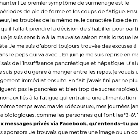
déchanter ! Le premier symptôme de surmenage est le
ériodes de pic de forme et les coups de fatigue. Ensu
eur, les troubles de la mémoire, le caractère lisse de 
qu’il fallait prendre la décision de s’habiller pour partir
ue je suis sensible à la mauvaise saison mais lorsque le
bête. Je me suis d’abord toujours trouvée des excuses à
ns le peps qui va avec... En juin je me suis reprise en m
aisais de l’insuffisance pancréatique et hépatique ! J’ai 
 suis pas du genre à manger entre les repas. je vouais 
gement immédiat ensuite. En fait j’avais fini par ne p
iguent pas le pancréas et bien trop de sucres rapides).
monaux liés à la fatigue qui entraina une alimentation
 même temps avec ma vie «décousue», mes journées jam
es biologiques, comme les personnes qui font les "3-8".
x messages privés via Facebook, qu'entends-tu par
 sponsors. Je trouvais que mettre une image ou un co