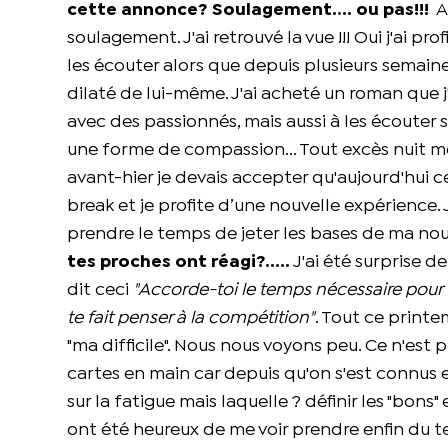
cette annonce? Soulagement.... ou pas!!!
A
soulagement. J'ai retrouvé la vue !!! Oui j'ai p
les écouter alors que depuis plusieurs semaines
dilaté de lui-même. J'ai acheté un roman que j'ai
avec des passionnés, mais aussi à les écouter 
une forme de compassion... Tout excès nuit me 
avant-hier je devais accepter qu'aujourd'hui cet
break et je profite d’une nouvelle expérience. J
prendre le temps de jeter les bases de ma no
tes proches ont réagi?.....
J'ai été surprise d
dit ceci
"Accorde-toi le temps nécessaire pour t
te fait penser à la compétition"
. Tout ce print
"ma difficile". Nous nous voyons peu. Ce n'est p
cartes en main car depuis qu'on s'est connus en
sur la fatigue mais laquelle ? définir les "bon
ont été heureux de me voir prendre enfin du te