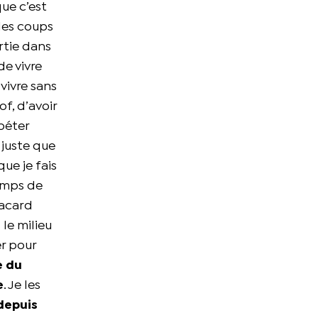
que c’est
 des coups
rtie dans
de vivre
vivre sans
f, d’avoir
épéter
 a juste que
que je fais
temps de
lacard
 le milieu
er pour
e du
e
. Je les
depuis