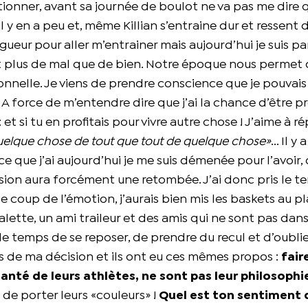
actionner, avant sa journée de boulot ne va pas me dire 
l il y en a peu et, même Killian s’entraine dur et ressent
gueur pour aller m’entrainer mais aujourd’hui je suis pa
it plus de mal que de bien. Notre époque nous permet 
ionnelle. Je viens de prendre conscience que je pouvais 
A force de m’entendre dire que j’ai la chance d’être pro
: et si tu en profitais pour vivre autre chose ! J’aime à r
 quelque chose de tout que tout de quelque chose»
... Il y
e que j’ai aujourd’hui je me suis démenée pour l’avoir, 
cision aura forcément une retombée. J’ai donc pris le 
e coup de l’émotion, j’aurais bien mis les baskets au p
alette, un ami traileur et des amis qui ne sont pas dans
 le temps de se reposer, de prendre du recul et d’oubli
rs de ma décision et ils ont eu ces mêmes propos :
fair
santé de leurs athlètes, ne sont pas leur philosophi
e de porter leurs «couleurs» !
Quel est ton sentiment 