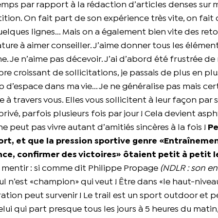
mps par rapport à la rédaction d’articles denses sur 
ion. On fait part de son expérience très vite, on fait 
elques lignes... Mais on a également bien vite des reto
ature à aimer conseiller. J’aime donner tous les élémen
. Je n’aime pas décevoir. J’ai d’abord été frustrée de
re croissant de sollicitations, je passais de plus en pl
rop d’espace dans ma vie... Je ne généralise pas mais cer
 à travers vous. Elles vous sollicitent à leur façon par 
vé, parfois plusieurs fois par jour ! Cela devient asph
peut pas vivre autant d’amitiés sincères à la fois !
Pe
port, et que la pression sportive genre «Entraîneme
ce, confirmer des victoires» ôtaient petit à petit le
e mentir : si comme dit Philippe Propage
(NDLR : son en
ul n’est «champion» qui veut ! Être dans «le haut-nivea
ation peut survenir ! Le trail est un sport outdoor et 
ui qui part presque tous les jours à 5 heures du matin,