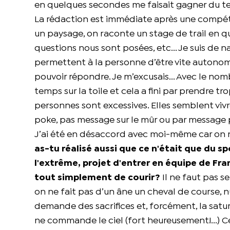
en quelques secondes me faisait gagner du te
La rédaction est immédiate après une compétit
un paysage, on raconte un stage de trail en qu
questions nous sont posées, etc... Je suis de n
permettent à la personne d’être vite autonome
pouvoir répondre. Je m’excusais... Avec le nomb
temps sur la toile et cela a fini par prendre t
personnes sont excessives. Elles semblent vivre
poke, pas message sur le mûr ou par message pri
J’ai été en désaccord avec moi-même car on ne 
as-tu réalisé aussi que ce n'était que du s
l'extrême, projet d'entrer en équipe de Fran
tout simplement de courir?
Il ne faut pas s
on ne fait pas d’un âne un cheval de course, n
demande des sacrifices et, forcément, la satur
ne commande le ciel (fort heureusement!...) Cel