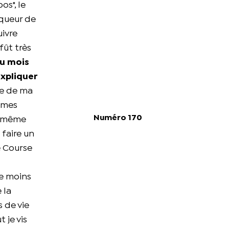
os", le
nqueur de
uivre
fût très
du mois
expliquer
ce de ma
t mes
Numéro 170
nd même
 faire un
e Course
re moins
 la
s de vie
 je vis