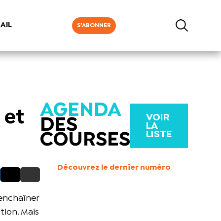
AIL
S'ABONNER
AGENDA
 et
VOIR
DES
LA
LISTE
COURSES
Découvrez le dernier numéro
enchaîner
tion. Mais