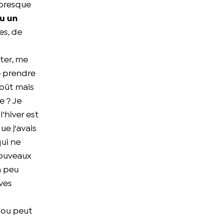
 presque
u un
es, de
uter, me
e prendre
août mais
e ? Je
l'hiver est
ue j'avais
qui ne
nouveaux
n peu
ves
 ou peut