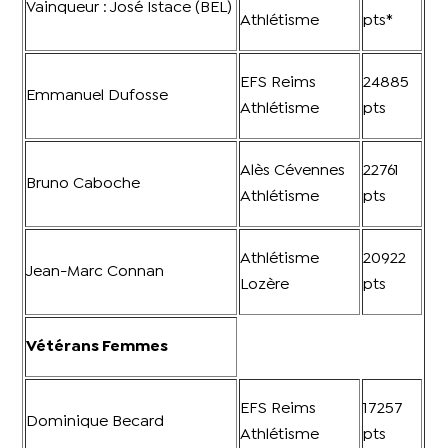
Vainqueur : José Istace (BEL)
Athlétisme
pts*
EFS Reims
24885
Emmanuel Dufosse
Athlétisme
pts
Alès Cévennes
22761
Bruno Caboche
Athlétisme
pts
Athlétisme
20922
Jean-Marc Connan
Lozère
pts
Vétérans Femmes
EFS Reims
17257
Dominique Becard
Athlétisme
pts