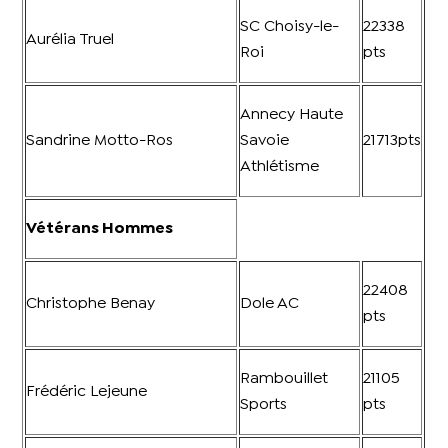
SC Choisy-le-
22338
Aurélia Truel
Roi
pts
Annecy Haute
Sandrine Motto-Ros
Savoie
21713pts
Athlétisme
Vétérans Hommes
22408
Christophe Benay
Dole AC
pts
Rambouillet
21105
Frédéric Lejeune
Sports
pts