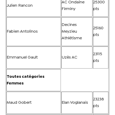
AC Ondaine
25300
Julien Rancon
Firminy
pts
Decines
25160
Fabien Antolinos
Meyzieu
pts
Athlétisme
23115
Emmanuel Gault
Uzès AC
pts
Toutes catégories
Femmes
23238
Maud Gobert
Elan Voglanais
pts