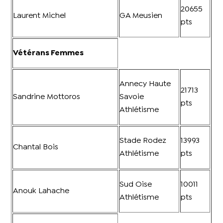
20655
Laurent Michel
GA Meusien
pts
Vétérans Femmes
Annecy Haute
21713
Sandrine Mottoros
Savoie
pts
Athlétisme
Stade Rodez
13993
Chantal Bois
Athlétisme
pts
Sud Oise
10011
Anouk Lahache
Athlétisme
pts