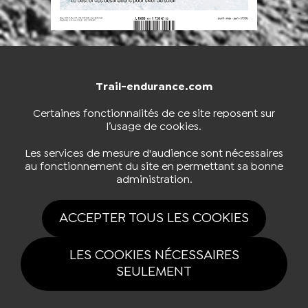
Trail-endurance.com
NOUS CONTACTER
BOUTIQUE
Certaines fonctionnalités de ce site reposent sur
l’usage de cookies.
S'INSCRIRE À LA NEWSLETTER
Les services de mesure d'audience sont nécessaires
au fonctionnement du site en permettant sa bonne
administration.
NOUS SUIVRE
ACCEPTER TOUS LES COOKIES
LES COOKIES NÉCESSAIRES
SEULEMENT
Tous drois réservés Trail-endurance.com 2026 |
Mentions légales
|
Politique de confidentialité
|
Gestion des cookies