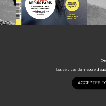
NOUS CO
Cer
Les services de mesure d'au
ACCEPTER T
Tous drois rése