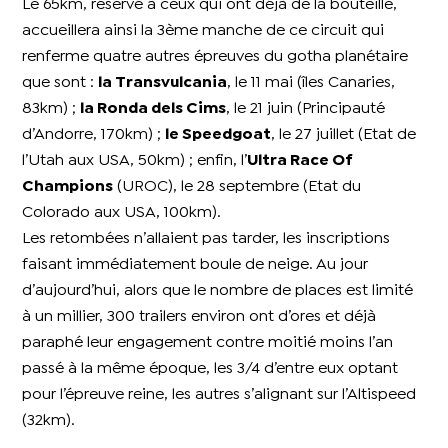
Le 65km, réservé à ceux qui ont déjà de la bouteille,
accueillera ainsi la 3ème manche de ce circuit qui
renferme quatre autres épreuves du gotha planétaire
que sont :
la Transvulcania
, le 11 mai (îles Canaries,
83km) ;
la Ronda dels Cims
, le 21 juin (Principauté
d’Andorre, 170km) ;
le Speedgoat
, le 27 juillet (Etat de
l’Utah aux USA, 50km) ; enfin, l’
Ultra Race Of
Champions
(UROC), le 28 septembre (Etat du
Colorado aux USA, 100km).
Les retombées n’allaient pas tarder, les inscriptions
faisant immédiatement boule de neige. Au jour
d’aujourd’hui, alors que le nombre de places est limité
à un millier, 300 trailers environ ont d’ores et déjà
paraphé leur engagement contre moitié moins l’an
passé à la même époque, les 3/4 d’entre eux optant
pour l’épreuve reine, les autres s’alignant sur l’Altispeed
(32km).