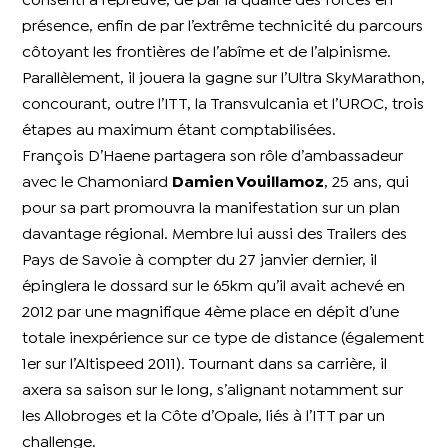
consenti à l’épreuve, de par la qualité des forces en
présence, enfin de par l’extrême technicité du parcours
côtoyant les frontières de l’abîme et de l’alpinisme.
Parallèlement, il jouera la gagne sur l’Ultra SkyMarathon,
concourant, outre l’ITT, la Transvulcania et l’UROC, trois
étapes au maximum étant comptabilisées.
François D’Haene partagera son rôle d’ambassadeur
avec le Chamoniard
Damien Vouillamoz
, 25 ans, qui
pour sa part promouvra la manifestation sur un plan
davantage régional. Membre lui aussi des Trailers des
Pays de Savoie à compter du 27 janvier dernier, il
épinglera le dossard sur le 65km qu’il avait achevé en
2012 par une magnifique 4ème place en dépit d’une
totale inexpérience sur ce type de distance (également
1er sur l’Altispeed 2011). Tournant dans sa carrière, il
axera sa saison sur le long, s’alignant notamment sur
les Allobroges et la Côte d’Opale, liés à l’ITT par un
challenge.