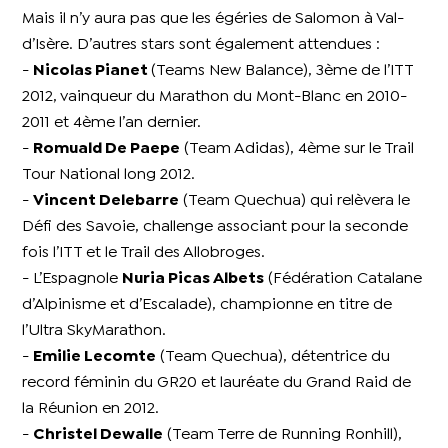
Mais il n’y aura pas que les égéries de Salomon à Val-
d’Isère. D’autres stars sont également attendues :
-
Nicolas Pianet
(Teams New Balance), 3ème de l’ITT
2012, vainqueur du Marathon du Mont-Blanc en 2010-
2011 et 4ème l’an dernier.
-
Romuald De Paepe
(Team Adidas), 4ème sur le Trail
Tour National long 2012.
-
Vincent Delebarre
(Team Quechua) qui relèvera le
Défi des Savoie, challenge associant pour la seconde
fois l’ITT et le Trail des Allobroges.
- L’Espagnole
Nuria Picas Albets
(Fédération Catalane
d’Alpinisme et d’Escalade), championne en titre de
l’Ultra SkyMarathon.
-
Emilie Lecomte
(Team Quechua), détentrice du
record féminin du GR20 et lauréate du Grand Raid de
la Réunion en 2012.
-
Christel Dewalle
(Team Terre de Running Ronhill),