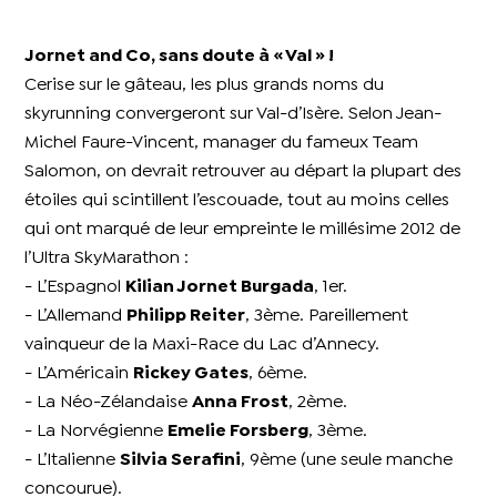
Jornet and Co, sans doute à « Val » !
Cerise sur le gâteau, les plus grands noms du
skyrunning convergeront sur Val-d’Isère. Selon Jean-
Michel Faure-Vincent, manager du fameux Team
Salomon, on devrait retrouver au départ la plupart des
étoiles qui scintillent l’escouade, tout au moins celles
qui ont marqué de leur empreinte le millésime 2012 de
l’Ultra SkyMarathon :
- L’Espagnol
Kilian Jornet Burgada
, 1er.
- L’Allemand
Philipp Reiter
, 3ème. Pareillement
vainqueur de la Maxi-Race du Lac d’Annecy.
- L’Américain
Rickey Gates
, 6ème.
- La Néo-Zélandaise
Anna Frost
, 2ème.
- La Norvégienne
Emelie Forsberg
, 3ème.
- L’Italienne
Silvia Serafini
, 9ème (une seule manche
concourue).