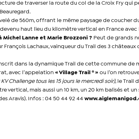
fecture de traverser la route du col de la Croix Fry qui 
 Beauregard.
ivelé de 560m, offrant le même paysage de coucher du 
, devenu haut lieu du kilomètre vertical en France avec 
à Michel Lanne et Marie Brozzoni ?
Peut de grands 
ur François Lachaux, vainqueur du Trail des 3 châteaux
’inscrit dans la dynamique Trail de cette commune d
yrat, avec l’appelation
« Village Trail ® »
ou l’on retrouve
KV Challenge tous les 15 jours le mercredi soir)
, le Trail 
e vertical, mais aussi un 10 km, un 20 km balisés et un 
des Aravis). Infos : 04 50 44 92 44
www.aiglemanigod