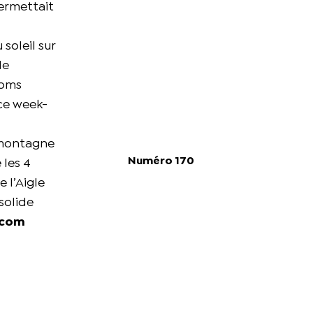
permettait
soleil sur
le
noms
 ce week-
e montagne
Numéro 170
 les 4
de l’Aigle
solide
.com