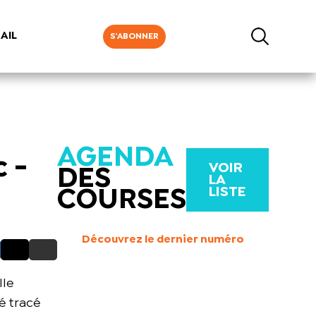
AIL
S'ABONNER
AGENDA
c -
VOIR
DES
LA
LISTE
COURSES
Découvrez le dernier numéro
lle
é tracé