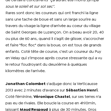
de certains concurrents
"ça aurait été moins sympa
sous le soleil et sur sol sec"
.
Rares sont donc les coureurs qui ont franchi la ligne
sans une tache de boue et sans un large sourire au
travers du visage la ligne d'arrivée au coeur du village
de Saint Georges de Luzençon. On a beau avoir 20, 40
ou plus de 60 ans, quand il s'agit de glisser, s'accrocher
et faire "floc floc" dans la boue, on est tous de grands
enfants. Coté tête de course, c'est un coureur du Puy
en Velay qui s'impose après course stressante qui a vu
le retour foudroyant du deuxième à quelques
kilomètres de l'arrivée.
Jonathan Colombet
s'adjuge donc la Verticausse
2013 avec 2 minutes d'avance sur
Sébastien Henri
.
Coté féminine,
Véronique Chastel
, sur ses terres n'a
pas eu de rivales. Elle boucle la course en 4h10min,
laissant
Maud Respaud
à plus de 30 minutes. Gros