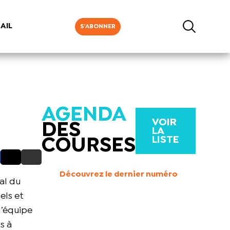
AIL
S'ABONNER
AGENDA
VOIR
DES
LA
LISTE
COURSES
Découvrez le dernier numéro
al du
els et
d’équipe
s à