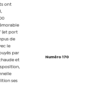
ts ont
,
200
 mémorable
 (et port
ampus de
vec le
puyés par
Numéro 170
 chaude et
sposition,
nnelle
ition ses