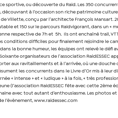
ce sportive, ou découverte du Raid. Les 350 concurren
, découvrant à l’occasion son riche patrimoine culturel
 Villette, conçu par l’architecte François Mansart. 
outable et 150 sur le parcours Raidvigorant, dans un «
nne respective de 7h et 5h. Ils ont enchaîné trail, VTT
s conditions difficiles pour finalement rejoindre le c
i dans la bonne humeur, les équipes ont relevé le défi a
Soixante organisateurs de l’association RaidESSEC ap
orter aux ravitaillements et à l’arrivée, où une douche
ument les concurrents dans le Livre d’Or mis à leur di
ée « intense » et « ludique » à la fois, « très professio
eune (l’association RaidESSEC fête avec cette 2ème éd
ochaine avec tout autant d’enthousiasme. Les photos et
 de l’évènement,
www.raidessec.com