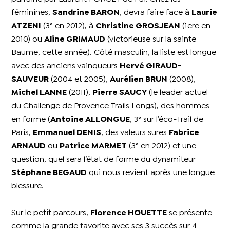
féminines,
Sandrine BARON
, devra faire face à
Laurie
ATZENI
(3° en 2012), à
Christine GROSJEAN
(1ere en
2010) ou
Aline GRIMAUD
(victorieuse sur la sainte
Baume, cette année). Côté masculin, la liste est longue
avec des anciens vainqueurs
Hervé GIRAUD-
SAUVEUR
(2004 et 2005),
Aurélien BRUN
(2008),
Michel LANNE
(2011),
Pierre SAUCY
(le leader actuel
du Challenge de Provence Trails Longs), des hommes
en forme (
Antoine ALLONGUE
, 3° sur l’éco-Trail de
Paris,
Emmanuel DENIS
, des valeurs sures
Fabrice
ARNAUD
ou
Patrice MARMET
(3° en 2012) et une
question, quel sera l’état de forme du dynamiteur
Stéphane BEGAUD
qui nous revient après une longue
blessure.
Sur le petit parcours,
Florence HOUETTE
se présente
comme la grande favorite avec ses 3 succès sur 4