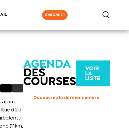
AIL
S'ABONNER
AGENDA
VOIR
DES
LA
LISTE
COURSES
Découvrez le dernier numéro
u Lafuma
titue déjà
grédients
ano (11km,