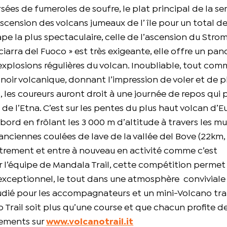
sées de fumeroles de soufre, le plat principal de la s
ascension des volcans jumeaux de l’île pour un total d
pe la plus spectaculaire, celle de l’ascension du Stro
Sciarra del Fuoco » est très exigeante, elle offre un pa
 explosions régulières du volcan. Inoubliable, tout com
e noir volcanique, donnant l’impression de voler et de 
, les coureurs auront droit à une journée de repos qui
 de l’Etna. C’est sur les pentes du plus haut volcan d’
abord en frôlant les 3 000 m d’altitude à travers les m
 anciennes coulées de lave de la vallée del Bove (22km
autrement et entre à nouveau en activité comme c’est
 l’équipe de Mandala Trail, cette compétition permet 
 exceptionnel, le tout dans une atmosphère conviviale
dié pour les accompagnateurs et un mini-Volcano trai
o Trail soit plus qu’une course et que chacun profite d
nements sur
www.volcanotrail.it