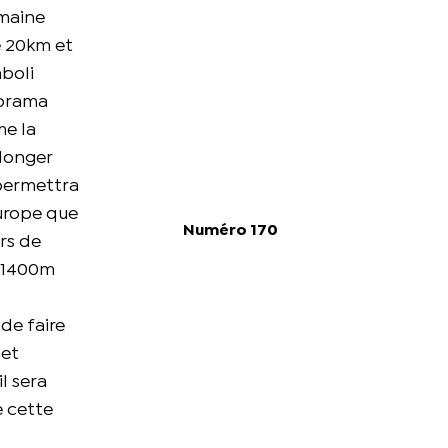
emaine
e 20km et
mboli
norama
me la
plonger
 permettra
Europe que
Numéro 170
urs de
, 1400m
de faire
 et
l sera
e cette