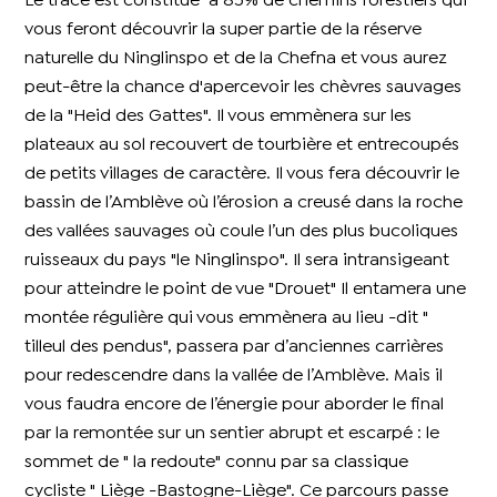
Le tracé est constitué à 85% de chemins forestiers qui
vous feront découvrir la super partie de la réserve
naturelle du Ninglinspo et de la Chefna et vous aurez
peut-être la chance d'apercevoir les chèvres sauvages
de la "Heid des Gattes". Il vous emmènera sur les
plateaux au sol recouvert de tourbière et entrecoupés
de petits villages de caractère. Il vous fera découvrir le
bassin de l’Amblève où l’érosion a creusé dans la roche
des vallées sauvages où coule l’un des plus bucoliques
ruisseaux du pays "le Ninglinspo". Il sera intransigeant
pour atteindre le point de vue "Drouet" Il entamera une
montée régulière qui vous emmènera au lieu -dit "
tilleul des pendus", passera par d’anciennes carrières
pour redescendre dans la vallée de l’Amblève. Mais il
vous faudra encore de l’énergie pour aborder le final
par la remontée sur un sentier abrupt et escarpé : le
sommet de " la redoute" connu par sa classique
cycliste " Liège -Bastogne-Liège". Ce parcours passe