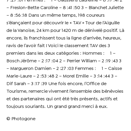
7 :27 :01 Femmes : 1 – Gaussens Lauréline – 8 :17 :41 2
– Freslon-Bette Caroline – 8 :41 :50 3 – Blanchet Juliette
– 8 :56 :18 Dans un même temps, 198 coureurs
s’élançaient pour découvrir le « TAV » Tour de l’Aiguille
de la Vanoise, 24 km pour 1420 m de dénivelé positif. Là
encore, ils franchissent tous la ligne d’arrivée, heureux,
ravis de l’avoir fait ! Voici le classement TAV des 3
premiers dans les deux catégories : Hommes : 1 –
Bosch Jérôme – 2 :17 :04 2 – Perrier William – 2 :19 :43 3
– Margueron Damien – 2 :27 :03 Femmes : 1 – Caisse
Marie-Laure – 2 :53 :48 2 – Morel Emilie – 3 :14 :44 3 –
Dif Sarah – 3 :17 :39 Une fois encore, l’Office de
Tourisme, remercie vivement l’ensemble des bénévoles
et des partenaires qui ont été très présents, actifs et
toujours souriants. Un grand grand merci à eux.
© Photogone