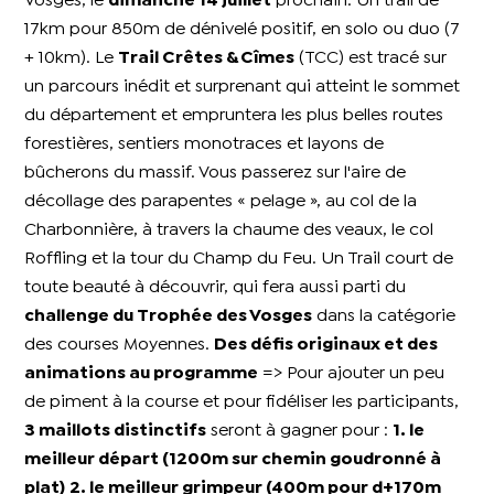
Vosges, le
dimanche 14 juillet
prochain.
Un trail de
17km pour 850m de dénivelé positif, en solo ou duo (7
+ 10km). Le
Trail Crêtes & Cîmes
(TCC) est tracé sur
un parcours inédit et surprenant qui atteint le sommet
du département et empruntera les plus belles routes
forestières, sentiers monotraces et layons de
bûcherons du massif. Vous passerez sur l'aire de
décollage des parapentes « pelage », au col de la
Charbonnière, à travers la chaume des veaux, le col
Roffling et la tour du Champ du Feu. Un Trail court de
toute beauté à découvrir, qui fera aussi parti du
challenge du Trophée des Vosges
dans la catégorie
des courses Moyennes.
Des défis originaux et des
animations au programme
=> Pour ajouter un peu
de piment à la course et pour fidéliser les participants,
3 maillots distinctifs
seront à gagner pour :
1. le
meilleur départ (1200m sur chemin goudronné à
plat)
2. le meilleur grimpeur (400m pour d+170m