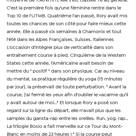
moyenne de 7,46 km/h, elle s'est classée 7e au général.
C'est la première fois qu'une féminine rentre dans le
Top 10 de l'UTMB. Quatrième l'an passé, Rory avait mis
toutes les chances de son côté pour faire mieux cette
année. Elle a passé six semaines à Chamonix et tout
l'été dans les Alpes Françaises, Suisses, Italiennes
L'occasion d'intégrer plus de verticalité dans son
entraînement course à pied. Cinquième de la Western
States cette année, l'Américaine avait besoin de
mettre du " positif " dans son physique. Car au niveau
du mental, sa pratique régulière du yoga (15 minutes
par jour), la préservait de toute perturbation. " Avant la
course, j'ai fermé les yeux afin d'oublier le vacarme qu'il
y avait autour de moi…" Et lorsque Rory a posé son
regard sur la ligne du départ, elle n'avait plus que les
samples du gansta-rap entre les oreilles. Run, yog, rap…
La trilogie Bosio a fait merveille sur ce Tour du Mont-
Blanc en moins de 23 heures ! " Si la course peut