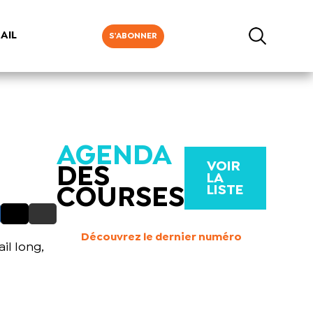
AIL
S'ABONNER
AGENDA
VOIR
DES
LA
LISTE
COURSES
Découvrez le dernier numéro
il long,