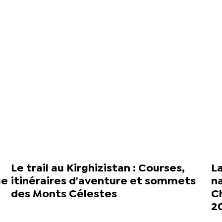
Le trail au Kirghizistan : Courses,
La
ue
itinéraires d'aventure et sommets
na
des Monts Célestes
C
2