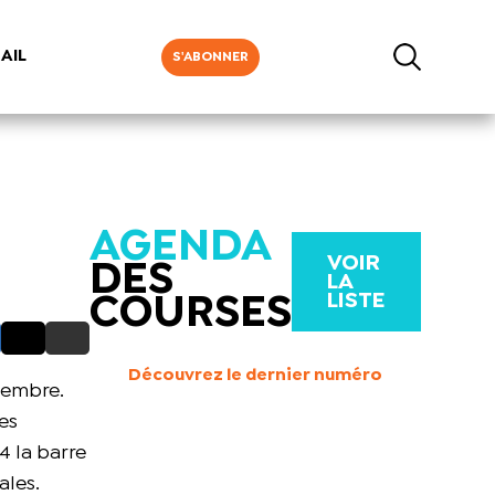
AIL
S'ABONNER
AGENDA
VOIR
DES
LA
LISTE
COURSES
Découvrez le dernier numéro
ptembre.
es
4 la barre
ales.