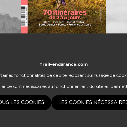
Trail-endurance.com
NTACTER
BOUTIQUE
taines fonctionnalités de ce site reposent sur l’usage de cook
dience sont nécessaires au fonctionnement du site en permett
NOUS SUIVRE
OUS LES COOKIES
LES COOKIES NÉCESSAIRE
rvés Trail-endurance.com 2026 |
Mentions légales
|
Politique de confidentialité
|
Ges