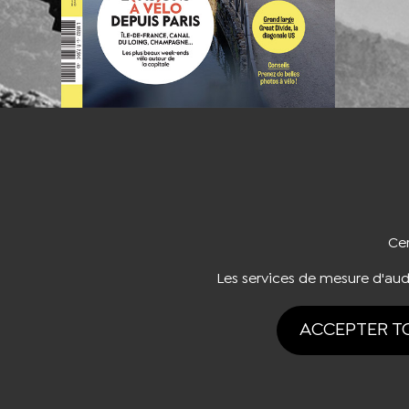
NOUS CO
Cer
Les services de mesure d'au
ACCEPTER T
Tous drois rése