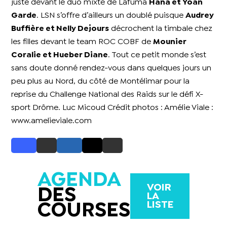
juste devant le duo mixte de Lafuma
Hana et Yoan
Garde
. LSN s’offre d’ailleurs un doublé puisque
Audrey
Buffière et Nelly Dejours
décrochent la timbale chez
les filles devant le team ROC COBF de
Mounier
Coralie et Hueber Diane
. Tout ce petit monde s’est
sans doute donné rendez-vous dans quelques jours un
peu plus au Nord, du côté de Montélimar pour la
reprise du Challenge National des Raids sur le défi X-
sport Drôme. Luc Micoud Crédit photos : Amélie Viale :
www.amelieviale.com
AGENDA
VOIR
DES
LA
LISTE
COURSES