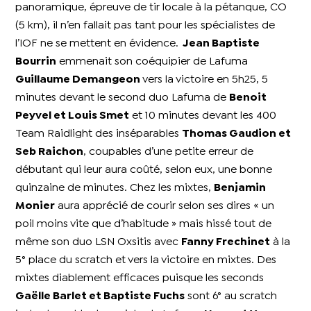
panoramique, épreuve de tir locale à la pétanque, CO
(5 km), il n’en fallait pas tant pour les spécialistes de
l’IOF ne se mettent en évidence.
Jean Baptiste
Bourrin
emmenait son coéquipier de Lafuma
Guillaume Demangeon
vers la victoire en 5h25, 5
minutes devant le second duo Lafuma de
Benoit
Peyvel et Louis Smet
et 10 minutes devant les 400
Team Raidlight des inséparables
Thomas Gaudion et
Seb Raichon
, coupables d’une petite erreur de
débutant qui leur aura coûté, selon eux, une bonne
quinzaine de minutes. Chez les mixtes,
Benjamin
Monier
aura apprécié de courir selon ses dires « un
poil moins vite que d’habitude » mais hissé tout de
même son duo LSN Oxsitis avec
Fanny Frechinet
à la
5° place du scratch et vers la victoire en mixtes. Des
mixtes diablement efficaces puisque les seconds
Gaëlle Barlet et Baptiste Fuchs
sont 6° au scratch