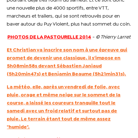
pourtant déjà très fourni du samedi. Et ce sont donc
une nouvelle plus de 4000 sportifs, entre VTT,
marcheurs et trailers, qui se sont retrouvés pour en
baver autour du Puy Violent, plus haut sommet du coin.
PHOTOS DE LA PASTOURELLE 2014
-
© Thierry Larret
Et Christian va inscrire son nom à une épreuve qui
promet de devenir une classique. il s'impose en
5h08min58s devant
Sébastien Janiaud
(5h20min47s) et
Benjamin Beaume
(5h21min31s).
La météo, elle, après un vendredi de folie, avec
pluie, orage et même neige sur le sommet de la
course, a laissé les coureurs tranquille tout le
samedi avec un froid relatif et surtout pas de
pluie. Le terrain étant tout de même assez
"humide".