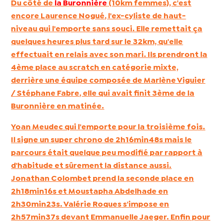
Du côté de
la Buronnière
(10km femmes), c'est
encore
Laurence Nogué
, l'ex-cyliste de haut-
niveau qui l'emporte sans souci. Elle remettait ça
quelques heures plus tard sur le 32km, qu'elle
effectuait en relais avec son mari. Ils prendront la
4ème place au scratch en catégorie mixte,
derrière une équipe composée de
Marlène Viguier
/ Stéphane Fabre
, elle qui avait finit 3ème de la
Buronnière en matinée.
Yoan Meudec qui l'emporte pour la troisième fois.
Il signe un super chrono de 2h16min48s mais le
parcours était quelque peu modifié par rapport à
d'habitude et sûrement la distance aussi.
Jonathan Colombet
prend la seconde place en
2h18min16s et
Moustapha Abdelhade
en
2h30min23s.
Valérie Roques
s'impose en
2h57min37s devant
Emmanuelle Jaeger
. Enfin pour