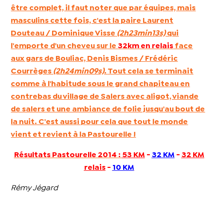
être complet, il faut noter que par équipes, mais
masculins cette fois, c'est la paire
Laurent
Douteau / Dominique Visse
(2h23min13s)
qui
l'emporte d'un cheveu sur le
32km en relais
face
aux gars de Bouliac,
Denis Bismes / Frédéric
Courrèges
(2h24min09s).
Tout cela se terminait
comme à l'habitude sous le grand chapiteau en
contrebas du village de Salers avec aligot, viande
de salers et une ambiance de folie jusqu'au bout de
la nuit. C'est aussi pour cela que tout le monde
vient et revient à la Pastourelle !
Résultats Pastourelle 2014 :
53 KM
-
32 KM
-
32 KM
relais
-
10 KM
Rémy Jégard