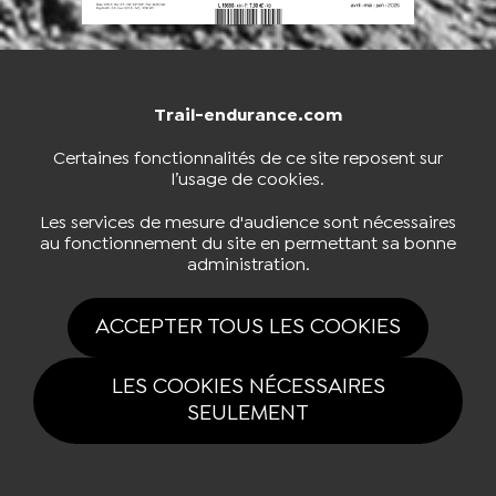
Trail-endurance.com
NOUS CONTACTER
BOUTIQUE
Certaines fonctionnalités de ce site reposent sur
l’usage de cookies.
S'INSCRIRE À LA NEWSLETTER
Les services de mesure d'audience sont nécessaires
au fonctionnement du site en permettant sa bonne
administration.
NOUS SUIVRE
ACCEPTER TOUS LES COOKIES
LES COOKIES NÉCESSAIRES
SEULEMENT
Tous drois réservés Trail-endurance.com 2026 |
Mentions légales
|
Politique de confidentialité
|
Gestion des cookies