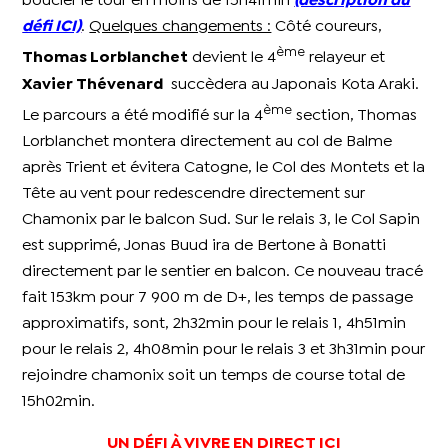
boucler le tour en moins de 15h41min
(description du
défi ICI)
.
Quelques changements :
Côté coureurs,
ème
Thomas Lorblanchet
devient le 4
relayeur et
Xavier Thévenard
succèdera au Japonais Kota Araki.
ème
Le parcours a été modifié sur la 4
section, Thomas
Lorblanchet montera directement au col de Balme
après Trient et évitera Catogne, le Col des Montets et la
Tête au vent pour redescendre directement sur
Chamonix par le balcon Sud. Sur le relais 3, le Col Sapin
est supprimé, Jonas Buud ira de Bertone à Bonatti
directement par le sentier en balcon. Ce nouveau tracé
fait 153km pour 7 900 m de D+, les temps de passage
approximatifs, sont, 2h32min pour le relais 1, 4h51min
pour le relais 2, 4h08min pour le relais 3 et 3h31min pour
rejoindre chamonix soit un temps de course total de
15h02min.
UN DÉFI À VIVRE EN DIRECT ICI