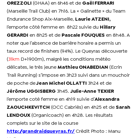
OREZZOLI
(GHAA) en 6h46 et de
Gaël FERRARI
(Marseille Trail Club) en 7h16. La « Galinette » du Team
Endurance Shop Aix-Marseille,
Laurie ATZENI,
l’emporte côté femme en 8h22 suivie du
Hillary
GERARDI
en 8h25 et de
Pascale FOUQUES
en 8h48. A
noter que l’absence de barrière horaire a permis un
taux record de finishers (94%). Le Queyras découverte
(
31km
D+1900m), malgré les conditions météo
délicates, le très jeune
Mathieu ONABEDIAN
(Ecrin
Trail Running) s’impose en 3h23 suivi dans un mouchoir
de poche de
Jean Michel OLLATTI
3h24 et de
Jérôme UGGISBERG
3h45.
Julie-Anne TEXIER
l’emporte coté femme en 4h19 suivie d’
Alexandra
ZAOUCHKEVITCH
(OCC Cabriès) en 4h25 et de
Sarah
LENDOUX
(Organicoach) en 4h28. Les résultats
complets sur le site de la course
http://grandraidqueyras.fr/
Crédit Photo : Manu