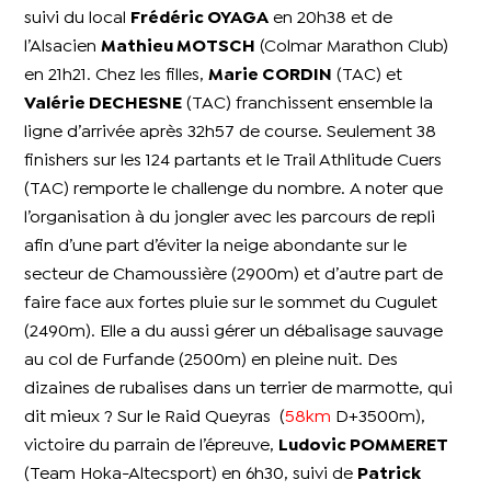
suivi du local
Frédéric OYAGA
en 20h38 et de
l’Alsacien
Mathieu MOTSCH
(Colmar Marathon Club)
en 21h21. Chez les filles,
Marie CORDIN
(TAC) et
Valérie DECHESNE
(TAC) franchissent ensemble la
ligne d’arrivée après 32h57 de course. Seulement 38
finishers sur les 124 partants et le Trail Athlitude Cuers
(TAC) remporte le challenge du nombre.
A noter que
l’organisation à du jongler avec les parcours de repli
afin d’une part d’éviter la neige abondante sur le
secteur de Chamoussière (2900m) et d’autre part de
faire face aux fortes pluie sur le sommet du Cugulet
(2490m). Elle a du aussi gérer un débalisage sauvage
au col de Furfande (2500m) en pleine nuit. Des
dizaines de rubalises dans un terrier de marmotte, qui
dit mieux ? Sur le Raid Queyras (
58km
D+3500m),
victoire du parrain de l’épreuve,
Ludovic POMMERET
(Team Hoka-Altecsport) en 6h30, suivi de
Patrick