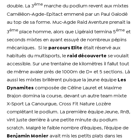
ème
double. La 3
marche du podium revent aux mixtes
Caméléon-Agde-Epitact emmené par un Paul Galodé
au top de sa forme. Muc-Agde Raid Aventure prenait la
ème
ème
3
place homme, alors que Ligéraid termina 5
et
seconds mixtes en ayant essuyé de nombreux pépins
mécaniques.
Si le
parcours Elite
était réservé aux
habitués du multisports, le
raid découverte
se voulait
accessible. Sur une trentaine de kilomètres il fallut tout
de même avaler près de 1000m de D+ et 5 sections. Là
aussi les mixtes brillèrent puisque la jeune équipe
Les
Dynamites
composée de Céline Lauret et Maxime
Brajon domina la course, devant un autre team mixte
X-Sport La Canourgue, Cross Fit Nature Lozère
complétant le podium. La première équipe Jeune, RnB,
vint juste derrière à une petite minute du podium
scratch. Malgré le faible nombre d’équipes, l’équipe de
Benjamin Monier
avait mis les petits plats dans les