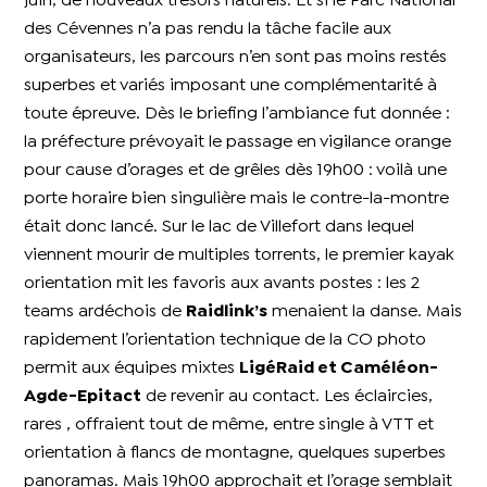
juin, de nouveaux trésors naturels. Et si le Parc National
des Cévennes n’a pas rendu la tâche facile aux
organisateurs, les parcours n’en sont pas moins restés
superbes et variés imposant une complémentarité à
toute épreuve. Dès le briefing l’ambiance fut donnée :
la préfecture prévoyait le passage en vigilance orange
pour cause d’orages et de grêles dès 19h00 : voilà une
porte horaire bien singulière mais le contre-la-montre
était donc lancé. Sur le lac de Villefort dans lequel
viennent mourir de multiples torrents, le premier kayak
orientation mit les favoris aux avants postes : les 2
teams ardéchois de
Raidlink’s
menaient la danse. Mais
rapidement l’orientation technique de la CO photo
permit aux équipes mixtes
LigéRaid et Caméléon-
Agde-Epitact
de revenir au contact. Les éclaircies,
rares , offraient tout de même, entre single à VTT et
orientation à flancs de montagne, quelques superbes
panoramas. Mais 19h00 approchait et l’orage semblait