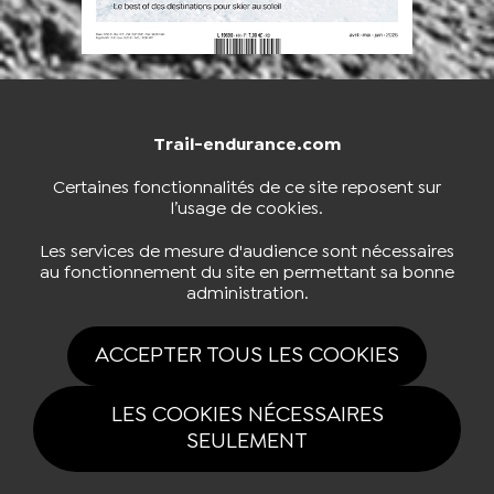
Trail-endurance.com
NOUS CONTACTER
BOUTIQUE
Certaines fonctionnalités de ce site reposent sur
l’usage de cookies.
S'INSCRIRE À LA NEWSLETTER
Les services de mesure d'audience sont nécessaires
au fonctionnement du site en permettant sa bonne
administration.
NOUS SUIVRE
ACCEPTER TOUS LES COOKIES
LES COOKIES NÉCESSAIRES
SEULEMENT
Tous drois réservés Trail-endurance.com 2026 |
Mentions légales
|
Politique de confidentialité
|
Gestion des cookies