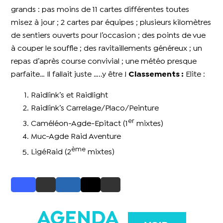
grands : pas moins de 11 cartes différentes toutes
misez à jour ; 2 cartes par équipes ; plusieurs kilomètres
de sentiers ouverts pour l’occasion ; des points de vue
à couper le souffle ; des ravitaillements généreux ; un
repas d’après course convivial ; une météo presque
parfaite… Il fallait juste …..y être !
Classements :
Elite :
Raidlink’s et Raidlight
Raidlink’s Carrelage/Placo/Peinture
er
Caméléon-Agde-Epitact (1
mixtes)
Muc-Agde Raid Aventure
ème
LigéRaid (2
mixtes)
AGENDA