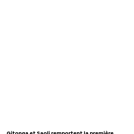
Gitonga et Saoli remportent la première