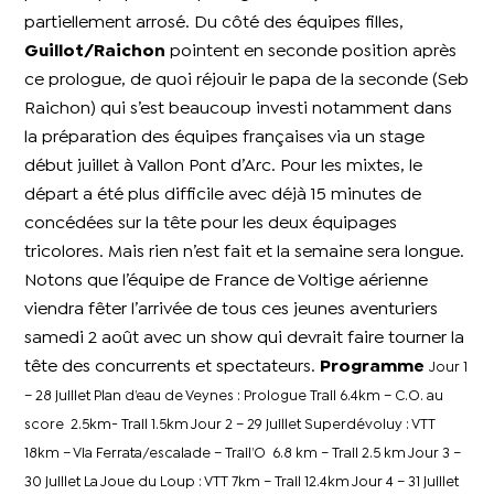
partiellement arrosé. Du côté des équipes filles,
Guillot/Raichon
pointent en seconde position après
ce prologue, de quoi réjouir le papa de la seconde (Seb
Raichon) qui s’est beaucoup investi notamment dans
la préparation des équipes françaises via un stage
début juillet à Vallon Pont d’Arc. Pour les mixtes, le
départ a été plus difficile avec déjà 15 minutes de
concédées sur la tête pour les deux équipages
tricolores. Mais rien n’est fait et la semaine sera longue.
Notons que l’équipe de France de Voltige aérienne
viendra fêter l’arrivée de tous ces jeunes aventuriers
samedi 2 août avec un show qui devrait faire tourner la
tête des concurrents et spectateurs.
Programme
Jour 1
– 28 juillet Plan d’eau de Veynes : Prologue Trail 6.4km – C.O. au
score 2.5km- Trail 1.5km
Jour 2 – 29 juillet Superdévoluy : VTT
18km – Via Ferrata/escalade – Trail’O 6.8 km – Trail 2.5 km
Jour 3 –
30 juillet La Joue du Loup : VTT 7km – Trail 12.4km
Jour 4 – 31 juillet