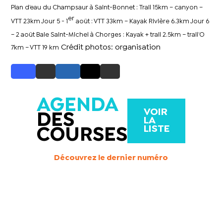
Plan d’eau du Champsaur à Saint-Bonnet : Trail 15km – canyon –
er
VTT 23km
Jour 5 - 1
août : VTT 33km – Kayak Rivière 6.3km
Jour 6
– 2 août Baie Saint-Michel à Chorges : Kayak + trail 2.5km – trail’O
Crédit photos: organisation
7km – VTT 19 km
AGENDA
VOIR
DES
LA
LISTE
COURSES
Découvrez le dernier numéro