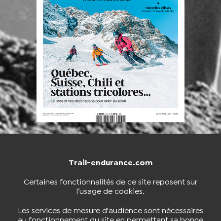
Trail-endurance.com
NOUS CONTACTER
BOUTIQUE
Certaines fonctionnalités de ce site reposent sur
l’usage de cookies.
S'INSCRIRE À LA NEWSLETTER
Les services de mesure d'audience sont nécessaires
au fonctionnement du site en permettant sa bonne