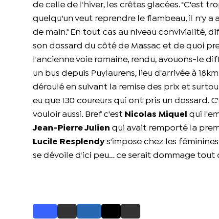
de celle de l'hiver, les crêtes glacées. "C'est tro
quelqu'un veut reprendre le flambeau, il n'y a
de main."
En tout cas au niveau convivialité, dif
son dossard du côté de Massac et de quoi pre
l'ancienne voie romaine, rendu, avouons-le diff
un bus depuis Puylaurens, lieu d'arrivée à 18km
déroulé en suivant la remise des prix et surtout
eu que 130 coureurs qui ont pris un dossard. C'
vouloir aussi. Bref c'est
Nicolas Miquel
qui l'em
Jean-Pierre Julien
qui avait remporté la premi
Lucile Resplendy
s'impose chez les féminine
se dévoile d'ici peu... ce serait dommage tout