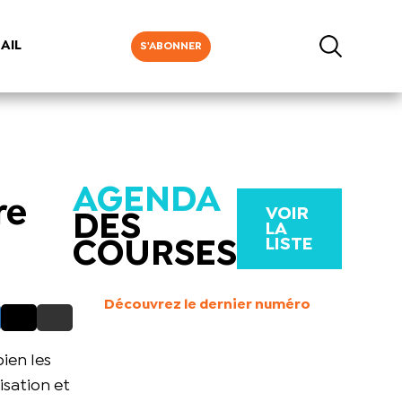
AIL
S'ABONNER
AGENDA
re
VOIR
DES
LA
LISTE
COURSES
Découvrez le dernier numéro
bien les
isation et