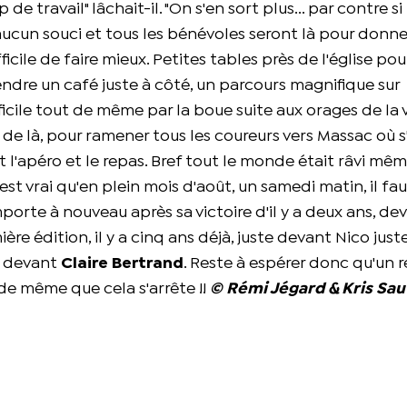
p de travail" lâchait-il. "On s'en sort plus... par contre si
 aucun souci et tous les bénévoles seront là pour donn
ficile de faire mieux. Petites tables près de l'église pour
ndre un café juste à côté, un parcours magnifique sur
icile tout de même par la boue suite aux orages de la ve
 de là, pour ramener tous les coureurs vers Massac où s
 l'apéro et le repas. Bref tout le monde était râvi même 
est vrai qu'en plein mois d'août, un samedi matin, il fa
porte à nouveau après sa victoire d'il y a deux ans, de
ère édition, il y a cinq ans déjà, juste devant Nico jus
s devant
Claire Bertrand
. Reste à espérer donc qu'un 
 de même que cela s'arrête !!
© Rémi Jégard & Kris Sau