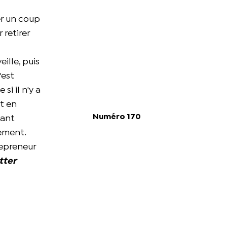
er un coup
 retirer
ille, puis
'est
si il n'y a
ut en
Numéro 170
vant
tement.
repreneur
tter