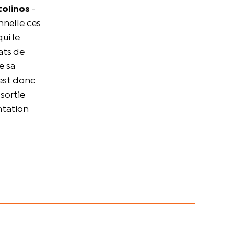
tolinos
-
nnelle ces
ui le
ats de
e sa
'est donc
sortie
ntation