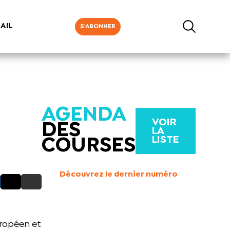
AIL
S'ABONNER
AGENDA
VOIR
DES
LA
LISTE
COURSES
Découvrez le dernier numéro
e
uropéen et