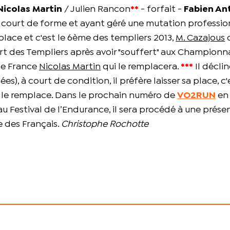
Nicolas Martin
/ Julien Rancon
**
- forfait -
Fabien An
 court de forme et ayant géré une mutation professio
 place et c'est le 6ème des templiers 2013,
M. Cazajous
q
rt des Templiers après avoir "souffert" aux Championn
 de France
Nicolas Martin
qui le remplacera.
***
Il déclin
es), à court de condition, il préfère laisser sa place, c
 le remplace. Dans le prochain numéro de
VO2RUN
en 
 Festival de l’Endurance, il sera procédé à une prése
e des Français.
Christophe Rochotte