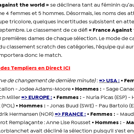
against the world »
se déclinera tant au féminin qu’a
ne 4 femmes et 5 hommes. Désormais, les noms des at
pe tricolore, quelques incertitudes subsistent en att
 septembre. Le classement de ce défi
« France Against
 3 premières dames de chaque sélection. Le mode de ca
u classement scratch des catégories, l'équipe qui aur
remportera donc le match.
 des Templiers en Direct ICI
erve de changement de dernière minute)
:
=> USA :
• Fe
 Scallon - Jodee Adams-Moore
• Hommes :
- Sage Cana
ch Miller
=> EUROPE :
• Femmes :
- Nuria Picas (ESP) - 
k (POL)
• Hommes :
- Jonas Buud (SWE) - Pau Bartolo (E
Didrik Hermansen (NOR)
=> FRANCE :
• Femmes :
- Maud
verot Remplaçante : Anne Lise Rousset
• Hommes :
-
Ma
rblanchet avait décliné la sélection puisqu'il s'est e