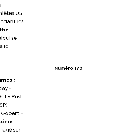
u
hlètes US
endant les
 the
lcul se
a le
Numéro 170
mmes :
-
day -
Holly Rush
SP) -
 Gobert -
xime
ngagé sur