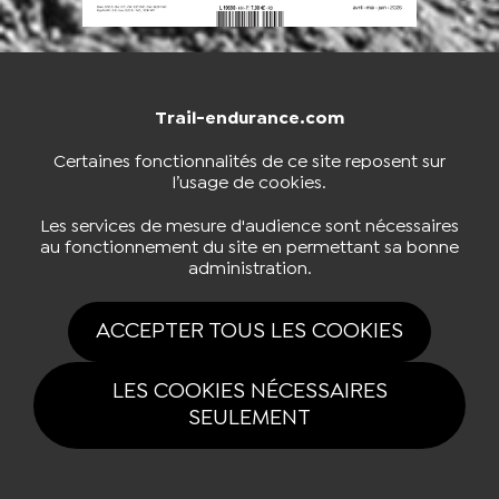
Trail-endurance.com
NOUS CONTACTER
BOUTIQUE
Certaines fonctionnalités de ce site reposent sur
l’usage de cookies.
S'INSCRIRE À LA NEWSLETTER
Les services de mesure d'audience sont nécessaires
au fonctionnement du site en permettant sa bonne
administration.
NOUS SUIVRE
ACCEPTER TOUS LES COOKIES
LES COOKIES NÉCESSAIRES
SEULEMENT
Tous drois réservés Trail-endurance.com 2026 |
Mentions légales
|
Politique de confidentialité
|
Gestion des cookies