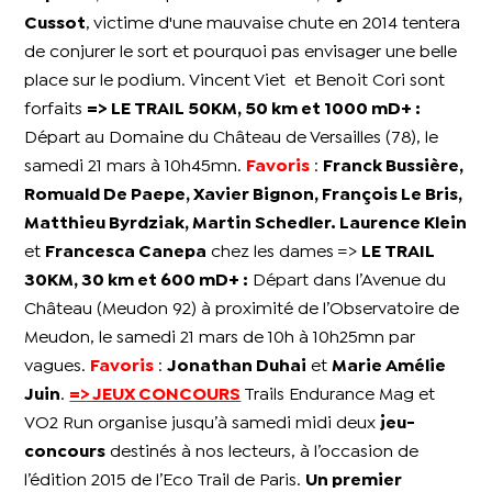
Cussot
, victime d'une mauvaise chute en 2014 tentera
de conjurer le sort et pourquoi pas envisager une belle
place sur le podium. Vincent Viet et Benoit Cori sont
forfaits
=> LE TRAIL 50KM, 50 km et 1000 mD+ :
Départ au Domaine du Château de Versailles (78), le
samedi 21 mars à 10h45mn.
Favoris
:
Franck Bussière,
Romuald De Paepe, Xavier Bignon, François Le Bris,
Matthieu Byrdziak, Martin Schedler. Laurence Klein
et
Francesca Canepa
chez les dames
=>
LE TRAIL
30KM, 30 km et 600 mD+ :
Départ dans l’Avenue du
Château (Meudon 92) à proximité de l’Observatoire de
Meudon, le samedi 21 mars de 10h à 10h25mn par
vagues.
Favoris
:
Jonathan Duhai
et
Marie Amélie
Juin
.
=> JEUX CONCOURS
Trails Endurance Mag et
VO2 Run organise jusqu’à samedi midi deux
jeu-
concours
destinés à nos lecteurs, à l’occasion de
l’édition 2015 de l’Eco Trail de Paris.
Un premier