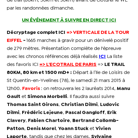
de trail (80km, 50km et 30km) avant de clôturer le WE
par les randonnées dimanche.
UN ÉVÉNEMENT À SUIVRE EN DIRECT ICI
Décryptage complet ICI
=> VERTICALE DE LA TOUR
EIFFEL
-
1665 marches à gravir pour un dénivelé positif
de 279 mètres. Présentation complète de l'épreuve
avec les chronos références déjà réalisés
ICI
La liste
des favoris ICI
=> L'ECOTRAIL DE PARIS
=>
L
E TRAIL
80KM, 80 km et 1500 mD+ :
Départ à l’Ile de Loisirs de
St Quentin-en-Yvelines (78), le samedi 21 mars 2015 à
12h00.
Favoris
: on retrouvera les 2 lauréats 2014,
Manu
Gault
et
Simona Morbelli
. Il faudra aussi suivre
Thomas Saint Girons
,
Christian Dilmi
,
Ludovic
Dilmi
,
Frédéric Lejeune
,
Pascal Gangloff
,
Erik
Clavery
,
Fabien Chartoire
,
Bertrand Collomb-
Patton
,
Denis Morel
,
Yoann Stuck
et
Vivien
Laporte
, tandis que chez les dames,
Sylvaine