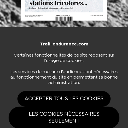
Trail-endurance.com
NOUS CONTACTER
BOUTIQUE
Certaines fonctionnalités de ce site reposent sur
l’usage de cookies.
S'INSCRIRE À LA NEWSLETTER
Les services de mesure d'audience sont nécessaires
au fonctionnement du site en permettant sa bonne
administration.
NOUS SUIVRE
ACCEPTER TOUS LES COOKIES
LES COOKIES NÉCESSAIRES
SEULEMENT
Tous drois réservés Trail-endurance.com 2026 |
Mentions légales
|