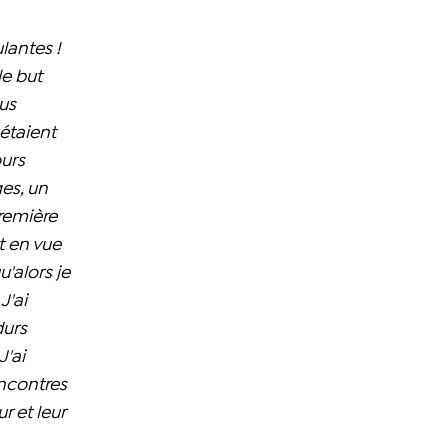
lantes !
le but
lus
 étaient
ours
es, un
remière
t en vue
u'alors je
J'ai
durs
J'ai
encontres
 et leur