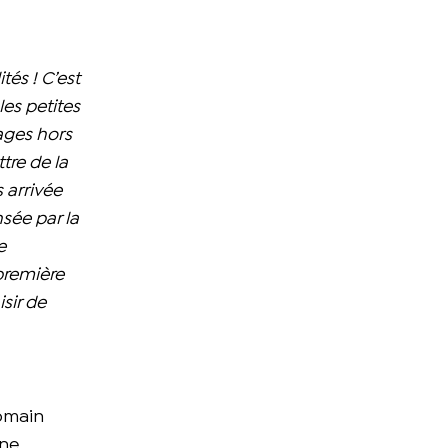
ités ! C’est
les petites
sages hors
tre de la
s arrivée
sée par la
e
première
sir de
omain
ine