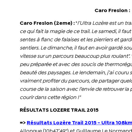
Caro Freslon :
Caro Freslon (2eme) :
"
l’Ultra Lozère est un tra
ce qui fait la magie de ce trail. Le samedi, il f
sentes à flanc de falaises et les pierriers et gar
sentiers. Le dimanche, il faut en avoir gardé sou
vitesse sur un parcours beaucoup plus roulant". "
peu préparée et avec des soucis de thermorégu
beauté des paysages. Le lendemain, j’ai couru 
vraiment profiter du parcours, de partager que
course de la saison avec l’envie de retrouver la 
courir dans cette région !"
RÉSULTATS LOZERE TRAIL 2015
=>
Résultats Lozère Trail 2015 - Ultra 108k
Allongue (10h47’49'') et Guillaume Le Normand 