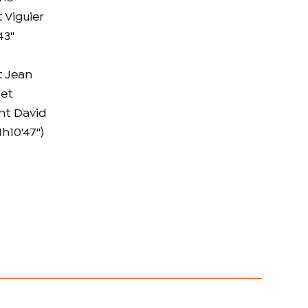
 Viguier
3''
t Jean
 et
nt David
h10'47'')