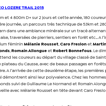
EO LOZERE TRAIL 2015
km et 4 800m D+ sur 2 jours et cette année, 180 coureu
re journée, un parcours très technique de 53km et 2
arn dans une ambiance minérale sur un tracé alternan
aise, traversées de pierriers, sentiers en forêt etc… A l’
dium féminin
Mélanie Rousset
,
Caro Freslon
et
Marti
onds
,
Romain Allongue
et
Robert Bonnefous
. Le di
tend les coureurs au départ du village classé de Saint
le plateau du Causse, avec de beaux passages en forêts
. A l’arrivée de cette deuxième étape, les premières 
i démontrent ainsi leur polyvalence. Chez les hommes,
monds suivi de Guillaume Le Normand et Romain Along
 veille avec Mélanie Rousset en tête devant Caro Freslo