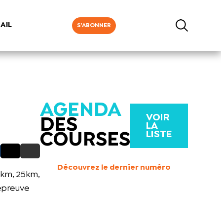
AIL
S'ABONNER
AGENDA
VOIR
DES
LA
LISTE
COURSES
Découvrez le dernier numéro
4km, 25km,
épreuve