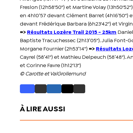
Freslon (12h58'50'') et Martine Volay (13h50'52''
en 4h10’57 devant Clément Barret (4h16’50'') 
devant Frédérique Barbara (6h23'42'') et Virgini
=>
Résultats Lozère Trail 2015 - 25km
Daniel
Baptiste Tracuchessec (2h13’05''). Julia Font-Go
Morgane Fournier (2h53’14'')
=>
Résultats Lozè
Cayrel (58’41'') et Mathieu Delpeuch (58’48''). 
et Corinne Favre (1h12'13'')
© Carotte et ValGrollemund
À LIRE AUSSI