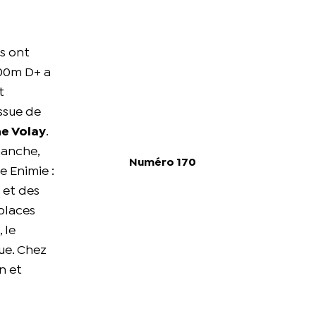
rs ont
800m D+ a
t
issue de
ne Volay
.
manche,
Numéro 170
e Enimie :
 et des
places
 le
ue. Chez
n et