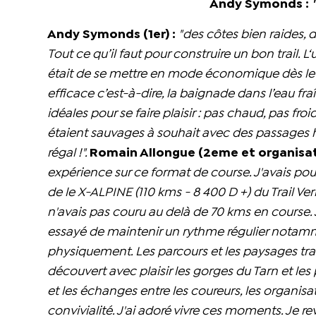
Andy Symonds :
Andy Symonds (1er) :
"des côtes bien raides, 
Tout ce qu’il faut pour construire un bon trail. L‘
était de se mettre en mode économique dès le dé
efficace c’est-à-dire, la baignade dans l’eau fra
idéales pour se faire plaisir : pas chaud, pas fr
étaient sauvages à souhait avec des passages 
régal !".
Romain Allongue (2eme et organisateu
expérience sur ce format de course. J'avais po
de le X-ALPINE (110 kms - 8 400 D +) du Trail Verbi
n'avais pas couru au delà de 70 kms en course. J
essayé de maintenir un rythme régulier notamm
physiquement. Les parcours et les paysages trav
découvert avec plaisir les gorges du Tarn et les
et les échanges entre les coureurs, les organi
convivialité. J'ai adoré vivre ces moments. Je re