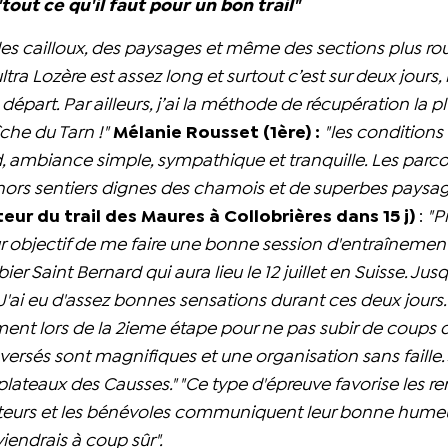
"tout ce qu'il faut pour un bon trail"
des cailloux, des paysages et même des sections plus rou
ultra Lozère est assez long et surtout c’est sur deux jours, 
part. Par ailleurs, j’ai la méthode de récupération la p
îche du Tarn !"
Mélanie Rousset (1ère) :
"les conditions
oid, ambiance simple, sympathique et tranquille. Les parc
hors sentiers dignes des chamois et de superbes paysag
r du trail des Maures à Collobrières dans 15 j)
:
"P
ur objectif de me faire une bonne session d'entraînemen
er Saint Bernard qui aura lieu le 12 juillet en Suisse. Jusq
'ai eu d'assez bonnes sensations durant ces deux jours. 
ent lors de la 2ieme étape pour ne pas subir de coups 
ersés sont magnifiques et une organisation sans faille. 
 plateaux des Causses." "Ce type d'épreuve favorise les r
sateurs et les bénévoles communiquent leur bonne humeur
viendrais à coup sûr".