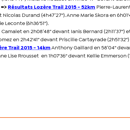
)
=>
Résultats Lozère Trail 2015 - 52km
Pierre-Laurent
et Nicolas Durand (4h47
’27''). Anne Marie Skora en 6h01'4
e Leconte (6h36'51'').
 Camalet en 2h08’48'' devant Ianis Bernard (2h11’37'') e
mez en 2h42'41'' devant Priscille Cartayrade (2h51'32'')
re Trail 2015 - 14km
Anthony Gaillard en 58’04'' deva
Anne Lise Rrousset en 1h07'36'' devant Kellie Emmerson (1