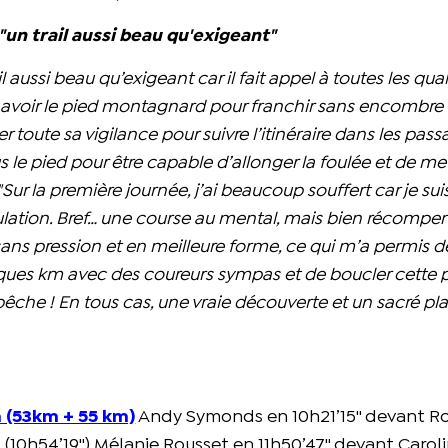
"un trail aussi beau qu'exigeant"
il aussi beau qu’exigeant car il fait appel à toutes les qual
aut avoir le pied montagnard pour franchir sans encombre 
der toute sa vigilance pour suivre l’itinéraire dans les pas
s le pied pour être capable d’allonger la foulée et de met
Sur la première journée, j’ai beaucoup souffert car je sui
lation. Bref… une course au mental, mais bien récompen
sans pression et en meilleure forme, ce qui m’a permis d
lques km avec des coureurs sympas et de boucler cette 
pêche ! En tous cas, une vraie découverte et un sacré plai
m (53km + 55 km)
Andy Symonds en 10h21’15'' devant R
(10h54’19'') Mélanie Rousset en 11h50’47'' devant Carol